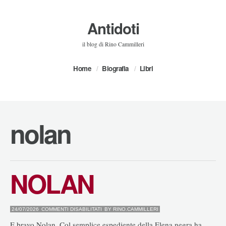
Antidoti
il blog di Rino Cammilleri
Home
Biografia
Libri
nolan
NOLAN
SU
24/07/2026
COMMENTI DISABILITATI
BY
RINO.CAMMILLERI
NOLAN
E bravo Nolan. Col semplice espediente della Elena negra ha