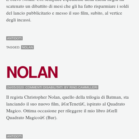
scatenato un dibattito di mesi che gli ha fatto risparmiare i soldi
del lancio pubblicitario e messo il suo film, subito, al vertice
degli incassi.
ANTIDOTI
TAGGED:
NOLAN
NOLAN
SU
24/05/2020
COMMENTI DISABILITATI
BY
RINO.CAMMILLERI
NOLAN
Il regista Christopher Nolan, quello della trilogia di Batman, sta
lanciando il suo nuovo film, â€œTenetâ€, ispirato al Quadrato
Magico. Ottima occasione per rileggere il mio libro â€œIl
Quadrato Magicoâ€ (Bur).
ANTIDOTI