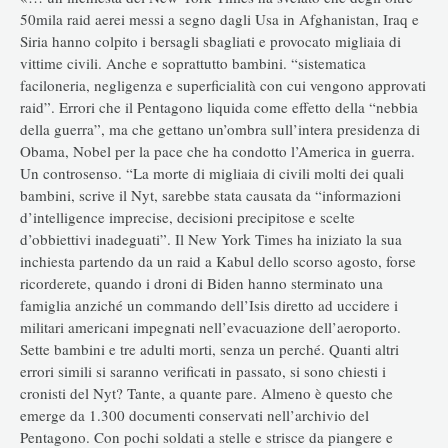
50mila raid aerei messi a segno dagli Usa in Afghanistan, Iraq e
Siria hanno colpito i bersagli sbagliati e provocato migliaia di
vittime civili. Anche e soprattutto bambini. “sistematica
faciloneria, negligenza e superficialità con cui vengono approvati
raid”. Errori che il Pentagono liquida come effetto della “nebbia
della guerra”, ma che gettano un’ombra sull’intera presidenza di
Obama, Nobel per la pace che ha condotto l’America in guerra.
Un controsenso. “La morte di migliaia di civili molti dei quali
bambini, scrive il Nyt, sarebbe stata causata da “informazioni
d’intelligence imprecise, decisioni precipitose e scelte
d’obbiettivi inadeguati”. Il New York Times ha iniziato la sua
inchiesta partendo da un raid a Kabul dello scorso agosto, forse
ricorderete, quando i droni di Biden hanno sterminato una
famiglia anziché un commando dell’Isis diretto ad uccidere i
militari americani impegnati nell’evacuazione dell’aeroporto.
Sette bambini e tre adulti morti, senza un perché. Quanti altri
errori simili si saranno verificati in passato, si sono chiesti i
cronisti del Nyt? Tante, a quante pare. Almeno è questo che
emerge da 1.300 documenti conservati nell’archivio del
Pentagono. Con pochi soldati a stelle e strisce da piangere e