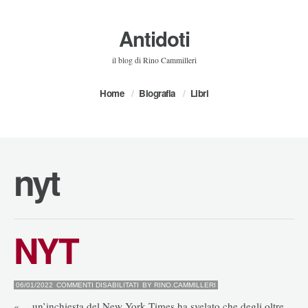
Antidoti
il blog di Rino Cammilleri
Home
Biografia
Libri
nyt
NYT
SU
06/01/2022
COMMENTI DISABILITATI
BY
RINO.CAMMILLERI
NYT
«… un’inchiesta del New York Times ha svelato che degli oltre