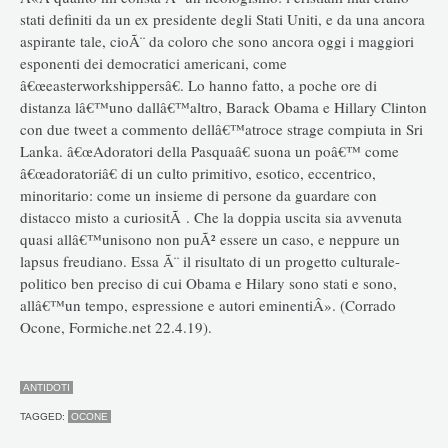
stati definiti da un ex presidente degli Stati Uniti, e da una ancora
aspirante tale, cioÃ¨ da coloro che sono ancora oggi i maggiori
esponenti dei democratici americani, come
â€œeasterworkshippersâ€. Lo hanno fatto, a poche ore di
distanza lâ€™uno dallâ€™altro, Barack Obama e Hillary Clinton
con due tweet a commento dellâ€™atroce strage compiuta in Sri
Lanka. â€œAdoratori della Pasquaâ€ suona un poâ€™ come
â€œadoratoriâ€ di un culto primitivo, esotico, eccentrico,
minoritario: come un insieme di persone da guardare con
distacco misto a curiositÃ . Che la doppia uscita sia avvenuta
quasi allâ€™unisono non puÃ² essere un caso, e neppure un
lapsus freudiano. Essa Ã¨ il risultato di un progetto culturale-
politico ben preciso di cui Obama e Hilary sono stati e sono,
allâ€™un tempo, espressione e autori eminentiÂ». (Corrado
Ocone, Formiche.net 22.4.19).
ANTIDOTI
TAGGED:
OCONE