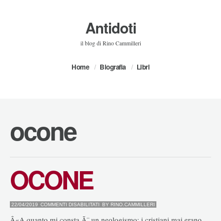
Antidoti
il blog di Rino Cammilleri
Home
Biografia
Libri
ocone
OCONE
SU
22/04/2019
COMMENTI DISABILITATI
BY
RINO.CAMMILLERI
OCONE
Â«A quanto mi consta Ã¨ un neologismo: i cristiani mai erano