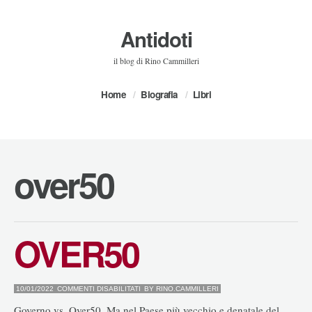
Antidoti
il blog di Rino Cammilleri
Home
Biografia
Libri
over50
OVER50
SU
10/01/2022
COMMENTI DISABILITATI
BY
RINO.CAMMILLERI
OVER50
Governo vs. Over50. Ma nel Paese più vecchio e denatale del