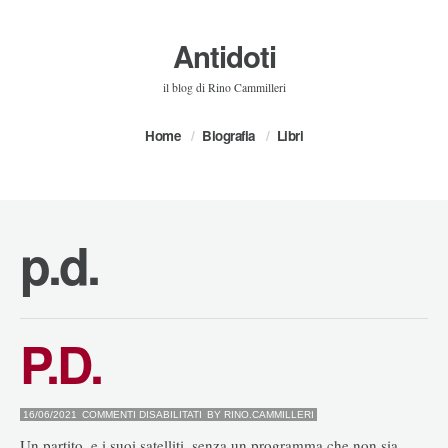
Antidoti
il blog di Rino Cammilleri
Home
Biografia
Libri
p.d.
P.D.
SU
16/06/2021
COMMENTI DISABILITATI
BY
RINO.CAMMILLERI
P.D.
Un partito, e i suoi satelliti, senza un programma che non sia