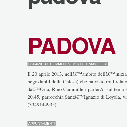
PADOVA
08/04/2013
0 COMMENTS
BY
RINO.CAMMILLERI
Il 20 aprile 2013, nellâ€™ambito dellâ€™iniziat
negoziabili della Chiesa) che ha visto tra i rel
dâ€™Oria, Rino Cammilleri parlerÃ sul tema Â
20.45, parrocchia Santâ€™Ignazio di Loyola, v
(3349144935).
APPUNTAMENTI