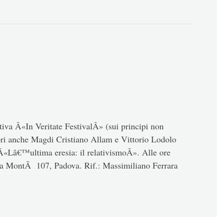
iva Â«In Veritate FestivalÂ» (sui principi non
atori anche Magdi Cristiano Allam e Vittorio Lodolo
«Lâ€™ultima eresia: il relativismoÂ». Alle ore
ia MontÃ 107, Padova. Rif.: Massimiliano Ferrara