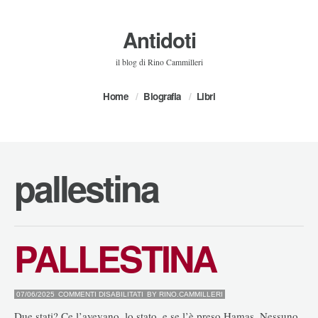
Antidoti
il blog di Rino Cammilleri
Home
Biografia
Libri
pallestina
PALLESTINA
SU
07/06/2025
COMMENTI DISABILITATI
BY
RINO.CAMMILLERI
PALLESTINA
Due stati? Ce l’avevano, lo stato, e se l’è preso Hamas. Nessuno