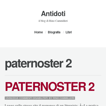
Antidoti
il blog di Rino Cammilleri
Home
Biografia
Libri
paternoster 2
PATERNOSTER 2
SU
15/06/2016
COMMENTI DISABILITATI
BY
RINO.CAMMILLERI
PATERNOSTER
2
Leggo sullo stesso sito il responso di un liturgista: Â«La pratica