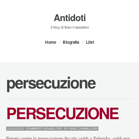
Antidoti
il blog di Rino Cammilleri
Home
Biografia
Libri
persecuzione
PERSECUZIONE
SU
22/10/2025
COMMENTI DISABILITATI
BY
RINO.CAMMILLERI
PERSECUZIONE
Fatemi capire la persecuzione fiscale: soldi a Zelensky, soldi per