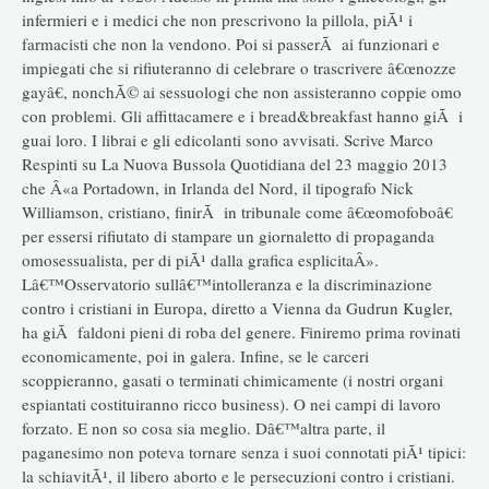
infermieri e i medici che non prescrivono la pillola, piÃ¹ i
farmacisti che non la vendono. Poi si passerÃ ai funzionari e
impiegati che si rifiuteranno di celebrare o trascrivere â€œnozze
gayâ€, nonchÃ© ai sessuologi che non assisteranno coppie omo
con problemi. Gli affittacamere e i bread&breakfast hanno giÃ i
guai loro. I librai e gli edicolanti sono avvisati. Scrive Marco
Respinti su La Nuova Bussola Quotidiana del 23 maggio 2013
che Â«a Portadown, in Irlanda del Nord, il tipografo Nick
Williamson, cristiano, finirÃ in tribunale come â€œomofoboâ€
per essersi rifiutato di stampare un giornaletto di propaganda
omosessualista, per di piÃ¹ dalla grafica esplicitaÂ».
Lâ€™Osservatorio sullâ€™intolleranza e la discriminazione
contro i cristiani in Europa, diretto a Vienna da Gudrun Kugler,
ha giÃ faldoni pieni di roba del genere. Finiremo prima rovinati
economicamente, poi in galera. Infine, se le carceri
scoppieranno, gasati o terminati chimicamente (i nostri organi
espiantati costituiranno ricco business). O nei campi di lavoro
forzato. E non so cosa sia meglio. Dâ€™altra parte, il
paganesimo non poteva tornare senza i suoi connotati piÃ¹ tipici:
la schiavitÃ¹, il libero aborto e le persecuzioni contro i cristiani.