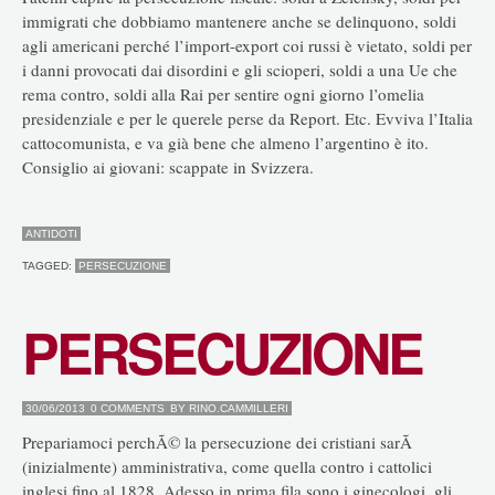
immigrati che dobbiamo mantenere anche se delinquono, soldi
agli americani perché l’import-export coi russi è vietato, soldi per
i danni provocati dai disordini e gli scioperi, soldi a una Ue che
rema contro, soldi alla Rai per sentire ogni giorno l’omelia
presidenziale e per le querele perse da Report. Etc. Evviva l’Italia
cattocomunista, e va già bene che almeno l’argentino è ito.
Consiglio ai giovani: scappate in Svizzera.
ANTIDOTI
TAGGED:
PERSECUZIONE
PERSECUZIONE
30/06/2013
0 COMMENTS
BY
RINO.CAMMILLERI
Prepariamoci perchÃ© la persecuzione dei cristiani sarÃ
(inizialmente) amministrativa, come quella contro i cattolici
inglesi fino al 1828. Adesso in prima fila sono i ginecologi, gli