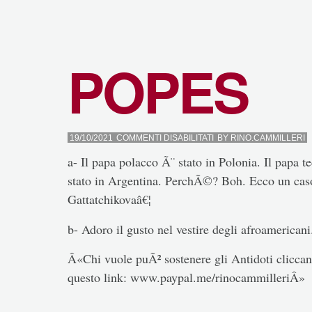
POPES
SU
19/10/2021
COMMENTI DISABILITATI
BY
RINO.CAMMILLERI
POPES
a- Il papa polacco Ã¨ stato in Polonia. Il papa 
stato in Argentina. PerchÃ©? Boh. Ecco un caso
Gattatchikovaâ€¦
b- Adoro il gusto nel vestire degli afroamericani
Â«Chi vuole puÃ² sostenere gli Antidoti cliccand
questo link: www.paypal.me/rinocammilleriÂ»