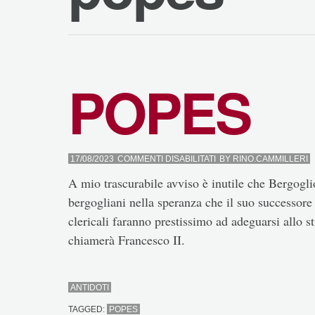
POPES
SU
17/08/2023
COMMENTI DISABILITATI
BY
RINO.CAMMILLERI
POPES
A mio trascurabile avviso è inutile che Bergoglio
bergogliani nella speranza che il suo successore co
clericali faranno prestissimo ad adeguarsi allo st
chiamerà Francesco II.
ANTIDOTI
TAGGED:
POPES