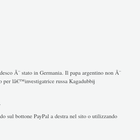
tedesco Ã¨ stato in Germania. Il papa argentino non Ã¨
 per lâ€™investigatrice russa Kagadubbij
.
o sul bottone PayPal a destra nel sito o utilizzando