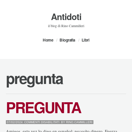
Antidoti
il blog di Rino Cammilleri
Home
Biografia
Libri
pregunta
PREGUNTA
SU
07/02/2024
COMMENTI DISABILITATI
BY
RINO.CAMMILLERI
PREGUNTA
Amigos, esta vez lo digo en español: necesíto dinero. Fuerza,