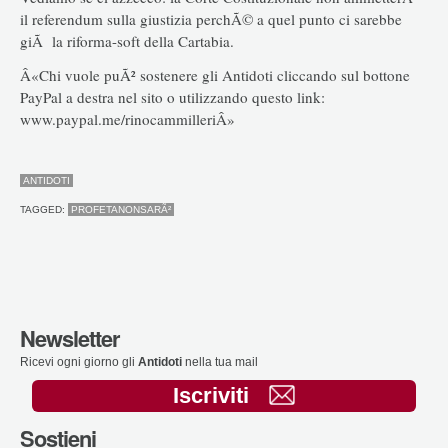
il referendum sulla giustizia perchÃ© a quel punto ci sarebbe
giÃ la riforma-soft della Cartabia.
Â«Chi vuole puÃ² sostenere gli Antidoti cliccando sul bottone
PayPal a destra nel sito o utilizzando questo link:
www.paypal.me/rinocammilleriÂ»
ANTIDOTI
TAGGED:
PROFETANONSARÃ²
Newsletter
Ricevi ogni giorno gli
Antidoti
nella tua mail
Iscriviti
Sostieni