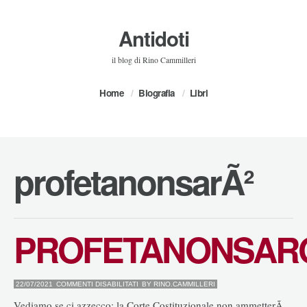
Antidoti
il blog di Rino Cammilleri
Home
Biografia
Libri
profetanonsarÃ²
PROFETANONSAR
SU
22/07/2021
COMMENTI DISABILITATI
BY
RINO.CAMMILLERI
PROFETANONSARO’
Vediamo se ci azzecco: la Corte Costituzionale non ammetterÃ