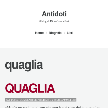
Antidoti
il blog di Rino Cammilleri
Home
Biografia
Libri
quaglia
QUAGLIA
SU
22/04/2024
COMMENTI DISABILITATI
BY
RINO.CAMMILLERI
QUAGLIA
«Ma c’è un nodo gordiano che non è mai stato del tutto sciolto: