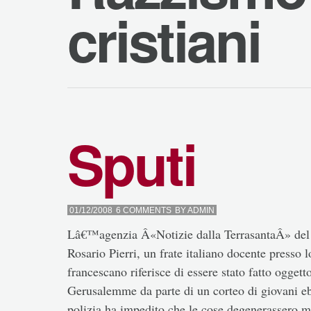
cristiani
Sputi
01/12/2008
6 COMMENTS
BY
ADMIN
Lâ€™agenzia Â«Notizie dalla TerrasantaÂ» del 2
Rosario Pierri, un frate italiano docente press
francescano riferisce di essere stato fatto oggetto
Gerusalemme da parte di un corteo di giovani ebr
polizia ha impedito che le cose degenerassero ma