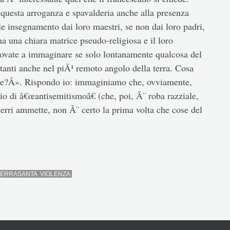
questa arroganza e spavalderia anche alla presenza
le insegnamento dai loro maestri, se non dai loro padri,
ha una chiara matrice pseudo-religiosa e il loro
rovate a immaginare se solo lontanamente qualcosa del
tanti anche nel piÃ¹ remoto angolo della terra. Cosa
ne?Â». Rispondo io: immaginiamo che, ovviamente,
o di â€œantisemitismoâ€ (che, poi, Ã¨ roba razziale,
Pierri ammette, non Ã¨ certo la prima volta che cose del
TERRASANTA
VIOLENZA