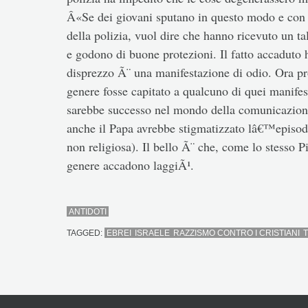
Â«Se dei giovani sputano in questo modo e con 
della polizia, vuol dire che hanno ricevuto un ta
e godono di buone protezioni. Il fatto accaduto 
disprezzo Ã¨ una manifestazione di odio. Ora p
genere fosse capitato a qualcuno di quei manifes
sarebbe successo nel mondo della comunicazio
anche il Papa avrebbe stigmatizzato lâ€™episodi
non religiosa). Il bello Ã¨ che, come lo stesso 
genere accadono laggiÃ¹.
ANTIDOTI
TAGGED:
EBREI
ISRAELE
RAZZISMO CONTRO I CRISTIANI