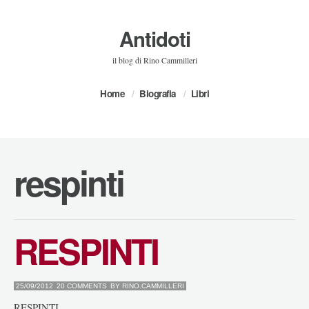
Antidoti
il blog di Rino Cammilleri
Home
Biografia
Libri
respinti
RESPINTI
25/09/2012
20 COMMENTS
BY
RINO.CAMMILLERI
RESPINTI