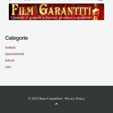
Categorie
Antidoti
Appuntamenti
Articoli
Libri
© 2022 Rino Cammilleri -
Privacy Policy