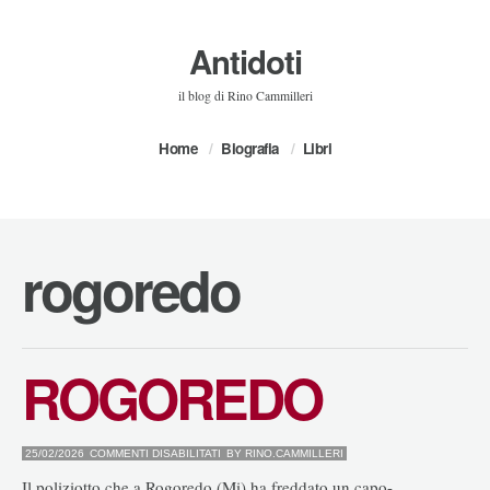
Antidoti
il blog di Rino Cammilleri
Home
Biografia
Libri
rogoredo
ROGOREDO
SU
25/02/2026
COMMENTI DISABILITATI
BY
RINO.CAMMILLERI
ROGOREDO
Il poliziotto che a Rogoredo (Mi) ha freddato un capo-