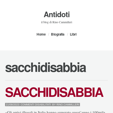
Antidoti
il blog di Rino Cammilleri
Home
Biografia
Libri
sacchidisabbia
SACCHIDISABBIA
SU
21/08/2023
COMMENTI DISABILITATI
BY
RINO.CAMMILLERI
SACCHIDISABBIA
«Gli arrivi illegali in Italia hanno superato quest’anno i 100mila,