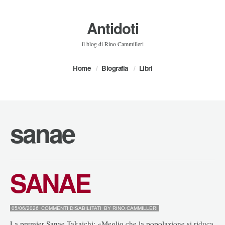
Antidoti
il blog di Rino Cammilleri
Home
Biografia
Libri
sanae
SANAE
SU
05/06/2026
COMMENTI DISABILITATI
BY
RINO.CAMMILLERI
SANAE
La premier Sanae Takaichi: «Meglio che la popolazione si riduca