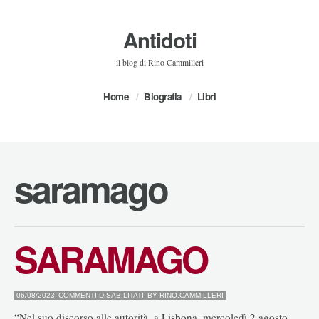
Antidoti
il blog di Rino Cammilleri
Home
Biografia
Libri
saramago
SARAMAGO
SU
06/08/2023
COMMENTI DISABILITATI
BY
RINO.CAMMILLERI
SARAMAGO
“Nel suo discorso alle autorità, a Lisbona, mercoledì 2 agosto,