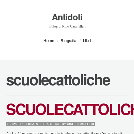
Antidoti
il blog di Rino Cammilleri
Home
Biografia
Libri
scuolecattoliche
SCUOLECATTOLIC
SU
20/12/2017
COMMENTI DISABILITATI
BY
RINO.CAMMILLERI
SCUOLECATTOLICHE
Â«La Conferenza episcopale inglese, tramite il suo Servizio di