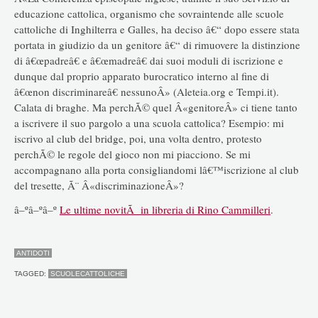
educazione cattolica, organismo che sovraintende alle scuole
cattoliche di Inghilterra e Galles, ha deciso â€“ dopo essere stata
portata in giudizio da un genitore â€“ di rimuovere la distinzione
di â€œpadreâ€ e â€œmadreâ€ dai suoi moduli di iscrizione e
dunque dal proprio apparato burocratico interno al fine di
â€œnon discriminareâ€ nessunoÂ» (Aleteia.org e Tempi.it).
Calata di braghe. Ma perchÃ© quel Â«genitoreÂ» ci tiene tanto
a iscrivere il suo pargolo a una scuola cattolica? Esempio: mi
iscrivo al club del bridge, poi, una volta dentro, protesto
perchÃ© le regole del gioco non mi piacciono. Se mi
accompagnano alla porta consigliandomi lâ€™iscrizione al club
del tresette, Ã¨ Â«discriminazioneÂ»?
â–ºâ–ºâ–º
Le ultime novitÃ in libreria di Rino Cammilleri
.
ANTIDOTI
TAGGED:
SCUOLECATTOLICHE