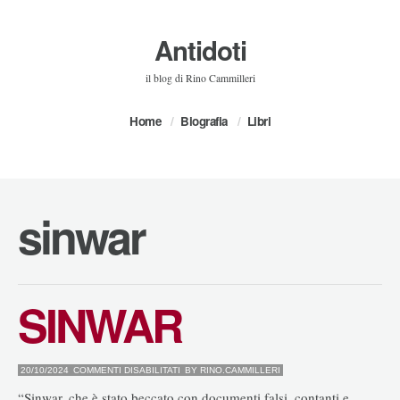
Antidoti
il blog di Rino Cammilleri
Home
Biografia
Libri
sinwar
SINWAR
SU
20/10/2024
COMMENTI DISABILITATI
BY
RINO.CAMMILLERI
SINWAR
“Sinwar, che è stato beccato con documenti falsi, contanti e