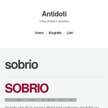
Antidoti
il blog di Rino Cammilleri
Home
Biografia
Libri
sobrio
SOBRIO
SU
02/02/2015
COMMENTI DISABILITATI
BY
RINO.CAMMILLERI
SOBRIO
Quando arrivÃ² al governo Monti tutti esultarono perchÃ© era