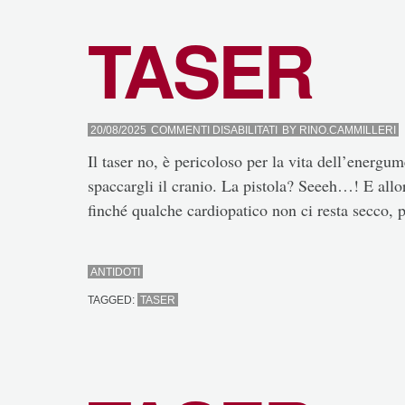
TASER
SU
20/08/2025
COMMENTI DISABILITATI
BY
RINO.CAMMILLERI
TASER
Il taser no, è pericoloso per la vita dell’ener
spaccargli il cranio. La pistola? Seeeh…! E allor
finché qualche cardiopatico non ci resta secco, 
ANTIDOTI
TAGGED:
TASER