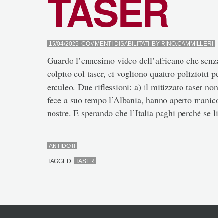
TASER
SU
15/04/2025
COMMENTI DISABILITATI
BY
RINO.CAMMILLERI
TASER
Guardo l’ennesimo video dell’africano che senza
colpito col taser, ci vogliono quattro poliziotti
erculeo. Due riflessioni: a) il mitizzato taser non
fece a suo tempo l’Albania, hanno aperto manicom
nostre. E sperando che l’Italia paghi perché se l
ANTIDOTI
TAGGED:
TASER