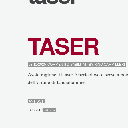
TASER
SU
03/11/2025
COMMENTI DISABILITATI
BY
RINO.CAMMILLERI
TASER
Avete ragione, il taser è pericoloso e serve a po
dell’ordine di lanciafiamme.
ANTIDOTI
TAGGED:
TASER