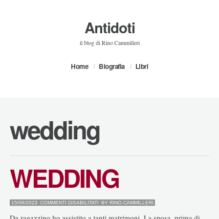
Antidoti
il blog di Rino Cammilleri
Home
Biografia
Libri
wedding
WEDDING
SU
15/06/2023
COMMENTI DISABILITATI
BY
RINO.CAMMILLERI
WEDDING
Da ragazzino ho assistito a tanti matrimoni. La sposa, prima di