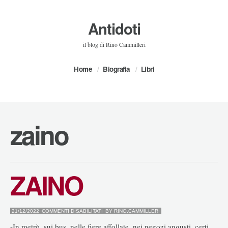
Antidoti
il blog di Rino Cammilleri
Home
Biografia
Libri
zaino
ZAINO
SU
21/12/2022
COMMENTI DISABILITATI
BY
RINO.CAMMILLERI
ZAINO
-In metrò, sui bus, nelle fiere affollate, nei negozi angusti, certi