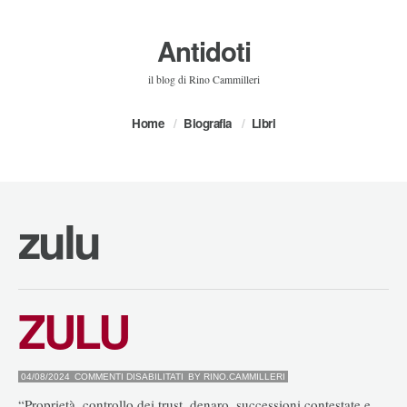
Antidoti
il blog di Rino Cammilleri
Home
Biografia
Libri
zulu
ZULU
SU
04/08/2024
COMMENTI DISABILITATI
BY
RINO.CAMMILLERI
ZULU
“Proprietà, controllo dei trust, denaro, successioni contestate e