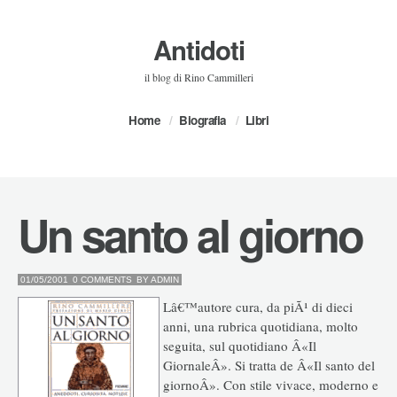
Antidoti
il blog di Rino Cammilleri
Home
Biografia
Libri
Un santo al giorno
01/05/2001
0 COMMENTS
BY
ADMIN
Lâ€™autore cura, da piÃ¹ di dieci
anni, una rubrica quotidiana, molto
seguita, sul quotidiano Â«Il
GiornaleÂ». Si tratta de Â«Il santo del
giornoÂ». Con stile vivace, moderno e