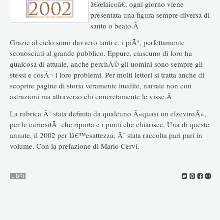
â€œlaicoâ€, ogni giorno viene
presentata una figura sempre diversa di
santo o beato.Â
Grazie al cielo sono davvero tanti e, i piÃ¹, perfettamente
sconosciuti al grande pubblico. Eppure, ciascuno di loro ha
qualcosa di attuale, anche perchÃ© gli uomini sono sempre gli
stessi e cosÃ¬ i loro problemi. Per molti lettori si tratta anche di
scoprire pagine di storia veramente inedite, narrate non con
astrazioni ma attraverso chi concretamente le visse.Â
La rubrica Ã¨ stata definita da qualcuno Â«quasi un elzeviroÂ»,
per le curiositÃ che riporta e i punti che chiarisce. Una di queste
annate, il 2002 per lâ€™esattezza, Ã¨ stata raccolta pari pari in
volume. Con la prefazione di Mario Cervi.
LIBRI