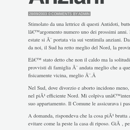
28/09/2003
0 COMMENTS
BY
ADMIN
Stimolato da una lettrice di questi Antidoti, bu
lâ€™argomento numero uno dei prossimi anni. L
estate si Ã¨ portata via sui ventimila anziani. Dal
da noi, il Sud ha retto meglio del Nord, la prov
Eâ€™ stato detto che non il caldo ma la solitudi
provvisti di famiglia Ã¨ andata meglio che a quel
fisicamente vicina, meglio Ã¨.Â
Nel Sud, dove divorzio e aborto incidono meno,
nel piÃ¹ efficiente Nord. Mi colpiva unâ€™inte
suo appartamento. Il Comune le assicurava i pas
A domanda, rispondeva che la cosa piÃ¹ brutta Ã¨
evitare come la peste la casa di riposo. GiÃ , 