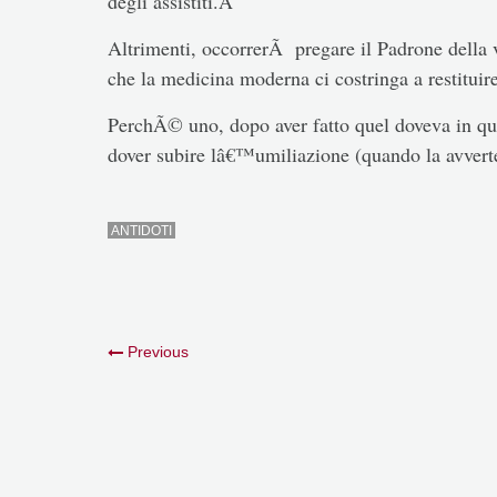
degli assistiti.Â
Altrimenti, occorrerÃ pregare il Padrone della vi
che la medicina moderna ci costringa a restitui
PerchÃ© uno, dopo aver fatto quel doveva in ques
dover subire lâ€™umiliazione (quando la avverte)
ANTIDOTI
Previous