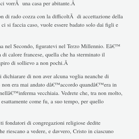
e ci vorrÃ una casa per abitante.Â
 di rado cozza con la difficoltÃ di accettazione della
ci si faccia caso, vuole essere badato solo dai figli e
ma nel Secondo, figuratevi nel Terzo Millennio. Eâ€™
 di calore francese, quella che ha sterminato il
spiro di sollievo a non pochi.Â
i dichiarare di non aver alcuna voglia neanche di
uale non era mai andato dâ€™accordo quandâ€™era in
e nellâ€™inferma vecchiaia. Vedrete che, tra non molto,
 esattamente come fu, a suo tempo, per quello
iti fondatori di congregazioni religiose dedite
he riescano a vedere, e davvero, Cristo in ciascuno