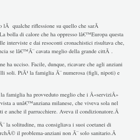
tto lÃ qualche riflessione su quello che sarÃ
a bolla di calore che ha oppresso lâ€™Europa questa
le interviste e dai resoconti cronachistici risultava che,
incia se lâ€™Ã¨ cavata meglio della grande cittÃ .
ne ha ucciso. Facile, dunque, ricavare che agli anziani
li soli. PiÃ¹ la famiglia Ã¨ numerosa (figli, nipoti) e
 la famiglia ha provveduto meglio che i Â«serviziÂ»
rvista a unâ€™anziana milanese, che viveva sola nel
ti e anche il parrucchiere. Aveva il condizionatore.Â
 la solitudine, ma consigliava i suoi coetanei di
perchÃ© il problema-anziani non Ã¨ solo sanitario.Â