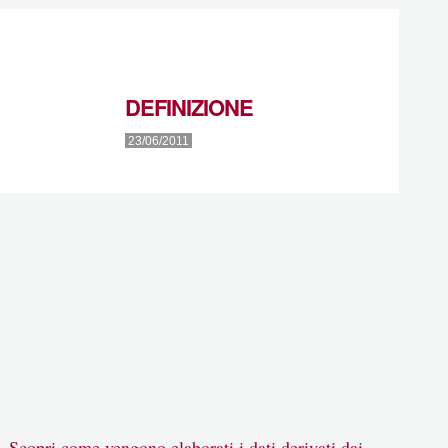
DEFINIZIONE
23/06/2011
m.
Scopri come vengono elaborati i dati derivati dai