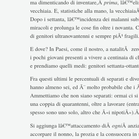
ma dimenticando di inventare,Â
prima
, lâ€™eli
vecchiaia. E, statistiche alla mano, la vecchiai
Dopo i settanta, lâ€™incidenza dei malanni s
miracoli e prolunga le cose fin oltre i novanta. 
di genitori ultranovantenni e sempre piÃ¹ fragil
E dove? In Paesi, come il nostro, a natalitÃ ze
i pochi giovani presenti a vivere a centinaia di
e prendiamo quelli medi: genitori settanta-ottan
Fra questi ultimi le percentuali di separati e divo
hanno almeno sei, ed Ã¨ molto probabile che i Â
Ammettiamo che non siano separati: ormai ci si 
una coppia di quarantenni, oltre a lavorare (entra
spesso sono uno solo, altro che Â«i nipotiÂ»).
Si aggiunga lâ€™attaccamento diÂ
ogni
Â anzi
accorpare il nonno, la prozia e la consuocera i