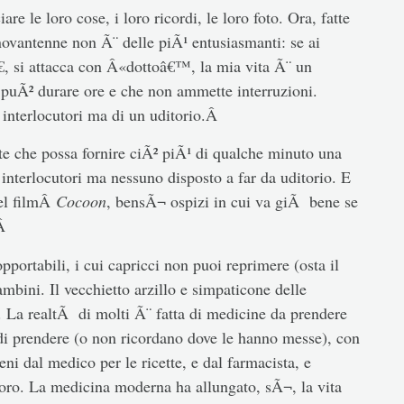
 le loro cose, i loro ricordi, le loro foto. Ora, fatte
novantenne non Ã¨ delle piÃ¹ entusiasmanti: se ai
€, si attacca con Â«dottoâ€™, la mia vita Ã¨ un
 puÃ² durare ore e che non ammette interruzioni.
 interlocutori ma di un uditorio.Â
che possa fornire ciÃ² piÃ¹ di qualche minuto una
interlocutori ma nessuno disposto a far da uditorio. E
el filmÂ
Cocoon
, bensÃ¬ ospizi in cui va giÃ bene se
.Â
pportabili, i cui capricci non puoi reprimere (osta il
bambini. Il vecchietto arzillo e simpaticone delle
. La realtÃ di molti Ã¨ fatta di medicine da prendere
di prendere (o non ricordano dove le hanno messe), con
ieni dal medico per le ricette, e dal farmacista, e
loro. La medicina moderna ha allungato, sÃ¬, la vita