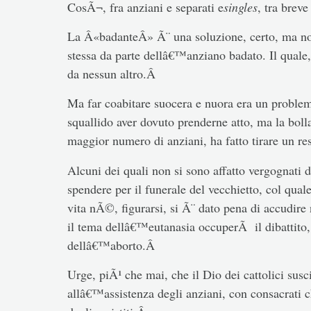
CosÃ¬, fra anziani e separati e
singles
, tra brev
La Â«badanteÂ» Ã¨ una soluzione, certo, ma non
stessa da parte dellâ€™anziano badato. Il quale, 
da nessun altro.Â
Ma far coabitare suocera e nuora era un proble
squallido aver dovuto prenderne atto, ma la bolla
maggior numero di anziani, ha fatto tirare un re
Alcuni dei quali non si sono affatto vergognati d
spendere per il funerale del vecchietto, col q
vita nÃ©, figurarsi, si Ã¨ dato pena di accudir
il tema dellâ€™eutanasia occuperÃ il dibattito,
dellâ€™aborto.Â
Urge, piÃ¹ che mai, che il Dio dei cattolici susc
allâ€™assistenza degli anziani, con consacrati c