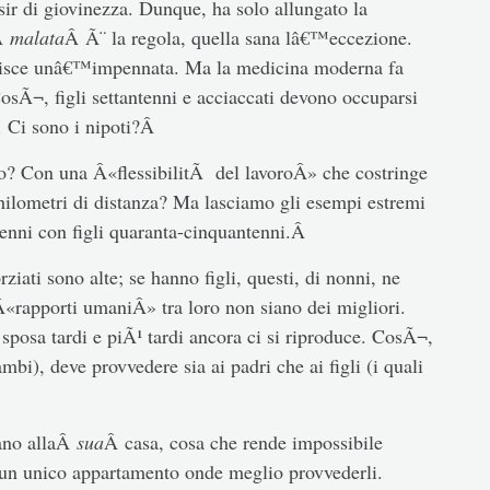
sir di giovinezza. Dunque, ha solo allungato la
aÂ
malata
Â Ã¨ la regola, quella sana lâ€™eccezione.
ubisce unâ€™impennata. Ma la medicina moderna fa
CosÃ¬, figli settantenni e acciaccati devono occuparsi
i. Ci sono i nipoti?Â
ro? Con una Â«flessibilitÃ del lavoroÂ» che costringe
 chilometri di distanza? Ma lasciamo gli esempi estremi
tenni con figli quaranta-cinquantenni.Â
rziati sono alte; se hanno figli, questi, di nonni, ne
«rapporti umaniÂ» tra loro non siano dei migliori.
sposa tardi e piÃ¹ tardi ancora ci si riproduce. CosÃ¬,
mbi), deve provvedere sia ai padri che ai figli (i quali
Â
ano allaÂ
sua
Â casa, cosa che rende impossibile
n un unico appartamento onde meglio provvederli.