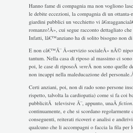
Hanno fame di compagnia ma non vogliono lasciare
le debite eccezioni, la compagnia di un ottanta-
giardini pubblici un vecchietto vi â€œagganciaâ
romanzo!Â», cui segue racconto dettagliato che
Infatti, lâ€™anziano ha di solito bisogno non di
E non câ€™Ã¨ Â«servizio socialeÂ» nÃ© nipote 
tantum. Nella casa di riposo al massimo ci sono 
poi, le case di riposoÂ
vere
Â non sono quelle d
non incappi nella maleducazione del personale
Certi anziani, poi, non di rado sono persone inso
rispetto, talvolta la cardiopatia) come si fa coi 
pubblicitÃ televisive Ã¨, appunto, unaÂ
fiction
continuamente, e che si scordano regolarmente 
conseguenti, reiterati ricoveri e analisi e andiriv
qualcuno che li accompagni o faccia la fila per 