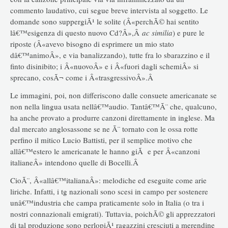
commento laudativo, cui segue breve intervista al soggetto. Le
domande sono suppergiÃ¹ le solite (Â«perchÃ© hai sentito
lâ€™esigenza di questo nuovo Cd?Â»,Â
ac similia
) e pure le
riposte (Â«avevo bisogno di esprimere un mio stato
dâ€™animoÂ», e via banalizzando), tutte fra lo sbarazzino e il
finto disinibito; i Â«nuovoÂ» e i Â«fuori dagli schemiÂ» si
sprecano, cosÃ¬ come i Â«trasgressivoÂ».Â
Le immagini, poi, non differiscono dalle consuete americanate se
non nella lingua usata nellâ€™audio. Tantâ€™Ã¨ che, qualcuno,
ha anche provato a produrre canzoni direttamente in inglese. Ma
dal mercato anglosassone se ne Ã¨ tornato con le ossa rotte
perfino il mitico Lucio Battisti, per il semplice motivo che
allâ€™estero le americanate le hanno giÃ e per Â«canzoni
italianeÂ» intendono quelle di Bocelli.Â
CioÃ¨, Â«allâ€™italianaÂ»: melodiche ed eseguite come arie
liriche. Infatti, i tg nazionali sono scesi in campo per sostenere
unâ€™industria che campa praticamente solo in Italia (o tra i
nostri connazionali emigrati). Tuttavia, poichÃ© gli apprezzatori
di tal produzione sono perlopiÃ¹ ragazzini cresciuti a merendine