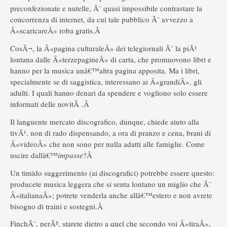
preconfezionate e nutelle, Ã¨ quasi impossibile contrastare la
concorrenza di internet, da cui tale pubblico Ã¨ avvezzo a
Â«scaricareÂ» roba gratis.Â
CosÃ¬, la Â«pagina culturaleÂ» dei telegiornali Ã¨ la piÃ¹
lontana dalle Â«terzepagineÂ» di carta, che promuovono libri e
hanno per la musica unâ€™altra pagina apposita. Ma i libri,
specialmente se di saggistica, interessano ai Â«grandiÂ», gli
adulti. I quali hanno denari da spendere e vogliono solo essere
informati delle novitÃ .Â
Il languente mercato discografico, dunque, chiede aiuto alla
tivÃ¹, non di rado dispensando, a ora di pranzo e cena, brani di
Â«videoÂ» che non sono per nulla adatti alle famiglie. Come
uscire dallâ€™
impasse
?Â
Un timido suggerimento (ai discografici) potrebbe essere questo:
producete musica leggera che si senta lontano un miglio che Ã¨
Â«italianaÂ»; potrete venderla anche allâ€™estero e non avrete
bisogno di traini e sostegni.Â
FinchÃ¨, perÃ², starete dietro a quel che secondo voi Â«tiraÂ»,