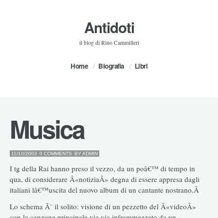
Antidoti
il blog di Rino Cammilleri
Home
Biografia
Libri
Musica
11/10/2003
0 COMMENTS
BY
ADMIN
I tg della Rai hanno preso il vezzo, da un poâ€™ di tempo in
qua, di considerare Â«notiziaÂ» degna di essere appresa dagli
italiani lâ€™uscita del nuovo album di un cantante nostrano.Â
Lo schema Ã¨ il solito: visione di un pezzetto del Â«videoÂ»
con la canzone principale via via inframmezzato da un