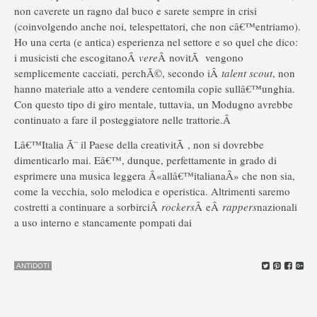
non caverete un ragno dal buco e sarete sempre in crisi
(coinvolgendo anche noi, telespettatori, che non câ€™entriamo).
Ho una certa (e antica) esperienza nel settore e so quel che dico:
i musicisti che escogitanoÂ
vere
Â novitÃ vengono
semplicemente cacciati, perchÃ©, secondo iÂ
talent scout
, non
hanno materiale atto a vendere centomila copie sullâ€™unghia.
Con questo tipo di giro mentale, tuttavia, un Modugno avrebbe
continuato a fare il posteggiatore nelle trattorie.Â
Lâ€™Italia Ã¨ il Paese della creativitÃ , non si dovrebbe
dimenticarlo mai. Eâ€™, dunque, perfettamente in grado di
esprimere una musica leggera Â«allâ€™italianaÂ» che non sia,
come la vecchia, solo melodica e operistica. Altrimenti saremo
costretti a continuare a sorbirciÂ
rockers
Â eÂ
rappers
nazionali
a uso interno e stancamente pompati dai
ANTIDOTI