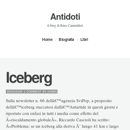
Antidoti
il blog di Rino Cammilleri
Home
Biografia
Libri
Iceberg
30/03/2008
1 COMMENT
BY
ADMIN
Sulla newsletter n. 66 dellâ€™agenzia SviPop, a proposito
dellâ€™iceberg staccatosi dallâ€™Antartide in questi giorni e
riportato con enfasi in tutti i media come effetto del
Â«riscaldamento globaleÂ», Riccardo Cascioli ha scritto:
Â«Problema: se un iceberg alla deriva Ã¨ lungo 41 km e largo