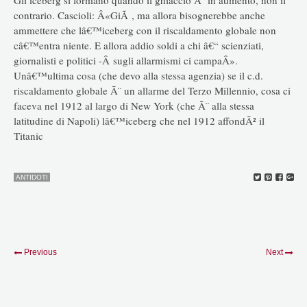
contrario. Cascioli: Â«GiÃ , ma allora bisognerebbe anche
ammettere che lâ€™iceberg con il riscaldamento globale non
câ€™entra niente. E allora addio soldi a chi â€“ scienziati,
giornalisti e politici -Â sugli allarmismi ci campaÂ».
Unâ€™ultima cosa (che devo alla stessa agenzia) se il c.d.
riscaldamento globale Ã¨ un allarme del Terzo Millennio, cosa ci
faceva nel 1912 al largo di New York (che Ã¨ alla stessa
latitudine di Napoli) lâ€™iceberg che nel 1912 affondÃ² il
Titanic
ANTIDOTI
Previous
Next