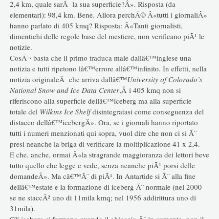
2,4 km, quale sarÃ la sua superficie?Â». Risposta (da
elementari): 98,4 km. Bene. Allora perchÃ© Â«tutti i giornaliÂ»
hanno parlato di 405 kmq? Risposta: Â«Tanti giornalisti,
dimentichi delle regole base del mestiere, non verificano piÃ¹ le
notizie.
CosÃ¬ basta che il primo traduca male dallâ€™inglese una
notizia e tutti ripetono lâ€™errore allâ€™infinito. In effetti, nella
notizia originaleÂ che arriva dallâ€™
University of Colorado’s
National Snow and Ice Data Center
,Â i 405 kmq non si
riferiscono alla superficie dellâ€™iceberg ma alla superficie
totale del
Wilkins Ice Shelf
disintegratasi come conseguenza del
distacco dellâ€™icebergÂ». Ora, se i giornali hanno riportato
tutti i numeri menzionati qui sopra, vuol dire che non ci si Ã¨
presi neanche la briga di verificare la moltiplicazione 41 x 2,4.
E che, anche, ormai Â«la stragrande maggioranza dei lettori beve
tutto quello che legge e vede, senza neanche piÃ¹ porsi delle
domandeÂ». Ma câ€™Ã¨ di piÃ¹. In Antartide si Ã¨ alla fine
dellâ€™estate e la formazione di iceberg Ã¨ normale (nel 2000
se ne staccÃ² uno di 11mila kmq; nel 1956 addirittura uno di
31mila).
Gli iceberg si formano quando il ghiaccio Ã¨ in aumento, non il