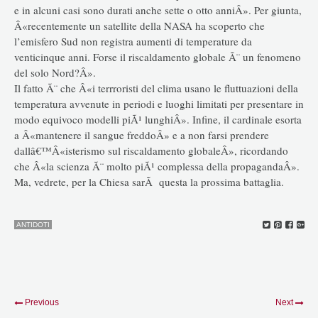
e in alcuni casi sono durati anche sette o otto anniÂ». Per giunta,
Â«recentemente un satellite della NASA ha scoperto che
l’emisfero Sud non registra aumenti di temperature da
venticinque anni. Forse il riscaldamento globale Ã¨ un fenomeno
del solo Nord?Â».
Il fatto Ã¨ che Â«i terrroristi del clima usano le fluttuazioni della
temperatura avvenute in periodi e luoghi limitati per presentare in
modo equivoco modelli piÃ¹ lunghiÂ». Infine, il cardinale esorta
a Â«mantenere il sangue freddoÂ» e a non farsi prendere
dallâ€™Â«isterismo sul riscaldamento globaleÂ», ricordando
che Â«la scienza Ã¨ molto piÃ¹ complessa della propagandaÂ».
Ma, vedrete, per la Chiesa sarÃ questa la prossima battaglia.
ANTIDOTI
Previous
Next