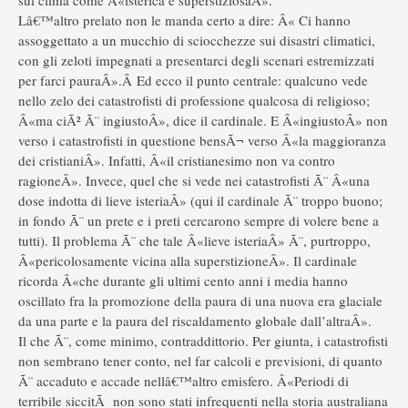
Lâ€™altro prelato non le manda certo a dire: Â« Ci hanno
assoggettato a un mucchio di sciocchezze sui disastri climatici,
con gli zeloti impegnati a presentarci degli scenari estremizzati
per farci pauraÂ».Â Ed ecco il punto centrale: qualcuno vede
nello zelo dei catastrofisti di professione qualcosa di religioso;
Â«ma ciÃ² Ã¨ ingiustoÂ», dice il cardinale. E Â«ingiustoÂ» non
verso i catastrofisti in questione bensÃ¬ verso Â«la maggioranza
dei cristianiÂ». Infatti, Â«il cristianesimo non va contro
ragioneÂ». Invece, quel che si vede nei catastrofisti Ã¨ Â«una
dose indotta di lieve isteriaÂ» (qui il cardinale Ã¨ troppo buono;
in fondo Ã¨ un prete e i preti cercarono sempre di volere bene a
tutti). Il problema Ã¨ che tale Â«lieve isteriaÂ» Ã¨, purtroppo,
Â«pericolosamente vicina alla superstizioneÂ». Il cardinale
ricorda Â«che durante gli ultimi cento anni i media hanno
oscillato fra la promozione della paura di una nuova era glaciale
da una parte e la paura del riscaldamento globale dall’altraÂ».
Il che Ã¨, come minimo, contraddittorio. Per giunta, i catastrofisti
non sembrano tener conto, nel far calcoli e previsioni, di quanto
Ã¨ accaduto e accade nellâ€™altro emisfero. Â«Periodi di
terribile siccitÃ non sono stati infrequenti nella storia australiana