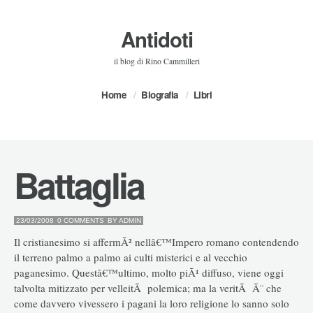
Antidoti
il blog di Rino Cammilleri
Home
Biografia
Libri
Battaglia
23/03/2008
0 COMMENTS
BY
ADMIN
Il cristianesimo si affermÃ² nellâ€™Impero romano contendendo
il terreno palmo a palmo ai culti misterici e al vecchio
paganesimo. Questâ€™ultimo, molto piÃ¹ diffuso, viene oggi
talvolta mitizzato per velleitÃ polemica; ma la veritÃ Ã¨ che
come davvero vivessero i pagani la loro religione lo sanno solo