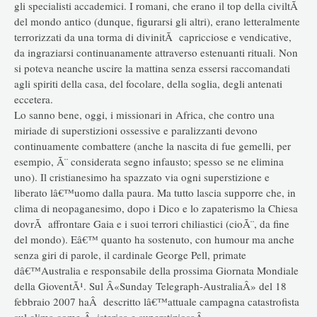
gli specialisti accademici. I romani, che erano il top della civiltÃ
del mondo antico (dunque, figurarsi gli altri), erano letteralmente
terrorizzati da una torma di divinitÃ capricciose e vendicative,
da ingraziarsi continuanamente attraverso estenuanti rituali. Non
si poteva neanche uscire la mattina senza essersi raccomandati
agli spiriti della casa, del focolare, della soglia, degli antenati
eccetera.
Lo sanno bene, oggi, i missionari in Africa, che contro una
miriade di superstizioni ossessive e paralizzanti devono
continuamente combattere (anche la nascita di fue gemelli, per
esempio, Ã¨ considerata segno infausto; spesso se ne elimina
uno). Il cristianesimo ha spazzato via ogni superstizione e
liberato lâ€™uomo dalla paura. Ma tutto lascia supporre che, in
clima di neopaganesimo, dopo i Dico e lo zapaterismo la Chiesa
dovrÃ affrontare Gaia e i suoi terrori chiliastici (cioÃ¨, da fine
del mondo). Eâ€™ quanto ha sostenuto, con humour ma anche
senza giri di parole, il cardinale George Pell, primate
dâ€™Australia e responsabile della prossima Giornata Mondiale
della GioventÃ¹. Sul Â«Sunday Telegraph-AustraliaÂ» del 18
febbraio 2007 haÂ descritto lâ€™attuale campagna catastrofista
sul clima come Â«isterica e superstiziosaÂ».