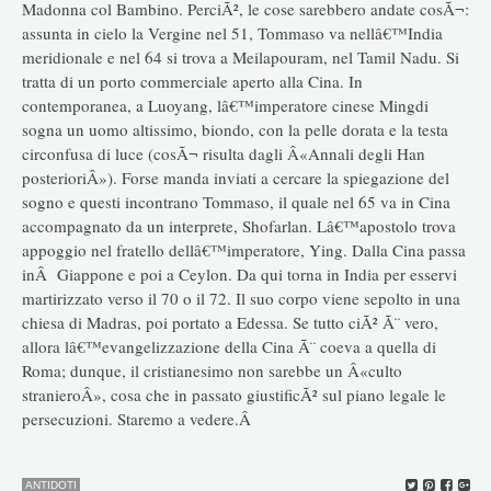
Madonna col Bambino. PerciÃ², le cose sarebbero andate cosÃ¬:
assunta in cielo la Vergine nel 51, Tommaso va nellâ€™India
meridionale e nel 64 si trova a Meilapouram, nel Tamil Nadu. Si
tratta di un porto commerciale aperto alla Cina. In
contemporanea, a Luoyang, lâ€™imperatore cinese Mingdi
sogna un uomo altissimo, biondo, con la pelle dorata e la testa
circonfusa di luce (cosÃ¬ risulta dagli Â«Annali degli Han
posterioriÂ»). Forse manda inviati a cercare la spiegazione del
sogno e questi incontrano Tommaso, il quale nel 65 va in Cina
accompagnato da un interprete, Shofarlan. Lâ€™apostolo trova
appoggio nel fratello dellâ€™imperatore, Ying. Dalla Cina passa
in
Â
Giappone e poi a Ceylon. Da qui torna in India per esservi
martirizzato verso il 70 o il 72. Il suo corpo viene sepolto in una
chiesa di Madras, poi portato a Edessa. Se tutto ciÃ² Ã¨ vero,
allora lâ€™evangelizzazione della Cina Ã¨ coeva a quella di
Roma; dunque, il cristianesimo non sarebbe un Â«culto
stranieroÂ», cosa che in passato giustificÃ² sul piano legale le
persecuzioni. Staremo a vedere.Â
ANTIDOTI