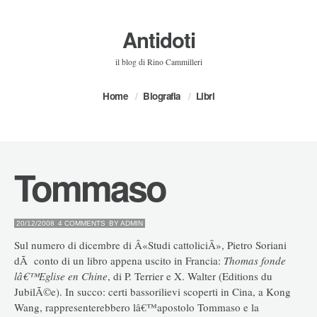
Antidoti
il blog di Rino Cammilleri
Home
Biografia
Libri
Tommaso
20/12/2008
4 COMMENTS
BY
ADMIN
Sul numero di dicembre di Â«Studi cattoliciÂ», Pietro Soriani
dÃ conto di un libro appena uscito in Francia:
Thomas fonde
lâ€™Eglise en Chine
, di P. Terrier e X. Walter (Editions du
JubilÃ©e). In succo: certi bassorilievi scoperti in Cina, a Kong
Wang, rappresenterebbero lâ€™apostolo Tommaso e la