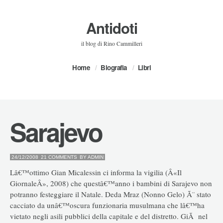
Antidoti
il blog di Rino Cammilleri
Home
Biografia
Libri
Sarajevo
24/12/2008
21 COMMENTS
BY
ADMIN
Lâ€™ottimo Gian Micalessin ci informa la vigilia (Â«Il
GiornaleÂ», 2008) che questâ€™anno i bambini di Sarajevo non
potranno festeggiare il Natale. Deda Mraz (Nonno Gelo) Ã¨ stato
cacciato da unâ€™oscura funzionaria musulmana che lâ€™ha
vietato negli asili pubblici della capitale e del distretto. GiÃ nel