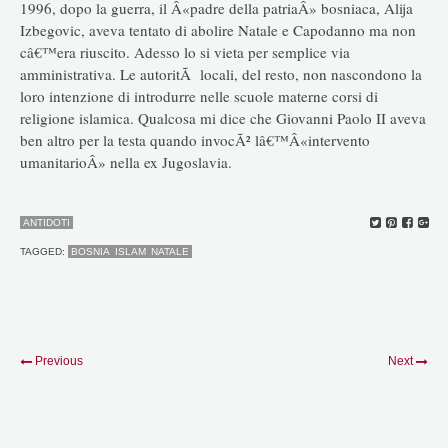
1996, dopo la guerra, il Â«padre della patriaÂ» bosniaca, Alija
Izbegovic, aveva tentato di abolire Natale e Capodanno ma non
câ€™era riuscito. Adesso lo si vieta per semplice via
amministrativa. Le autoritÃ locali, del resto, non nascondono la
loro intenzione di introdurre nelle scuole materne corsi di
religione islamica. Qualcosa mi dice che Giovanni Paolo II aveva
ben altro per la testa quando invocÃ² lâ€™Â«intervento
umanitarioÂ» nella ex Jugoslavia.
ANTIDOTI
TAGGED:
BOSNIA
ISLAM
NATALE
Previous
Next