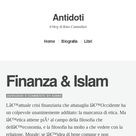
Antidoti
il blog di Rino Cammilleri
Home
Biografia
Libri
Finanza & Islam
24/05/2009
6 COMMENTS
BY
ADMIN
Lâ€™attuale crisi finanziaria che attanaglia lâ€™Occidente ha
un colpevole unanimemente additato: la mancanza di etica. Ma
lâ€™etica attiene piÃ¹ al campo della filosofia che
dellâ€™economia, e la filosofia ha molto a che vedere con la
religione. Morale: se lâ€™idea di bene comune e non