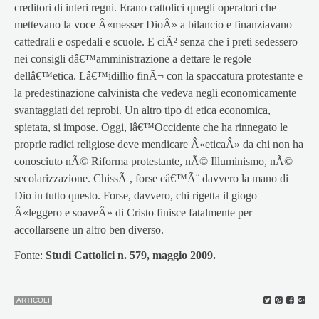
creditori di interi regni. Erano cattolici quegli operatori che
mettevano la voce Â«messer DioÂ» a bilancio e finanziavano
cattedrali e ospedali e scuole. E ciÃ² senza che i preti sedessero
nei consigli dâ€™amministrazione a dettare le regole
dellâ€™etica. Lâ€™idillio finÃ¬ con la spaccatura protestante e
la predestinazione calvinista che vedeva negli economicamente
svantaggiati dei reprobi. Un altro tipo di etica economica,
spietata, si impose. Oggi, lâ€™Occidente che ha rinnegato le
proprie radici religiose deve mendicare Â«eticaÂ» da chi non ha
conosciuto nÃ© Riforma protestante, nÃ© Illuminismo, nÃ©
secolarizzazione. ChissÃ , forse câ€™Ã¨ davvero la mano di
Dio in tutto questo. Forse, davvero, chi rigetta il giogo
Â«leggero e soaveÂ» di Cristo finisce fatalmente per
accollarsene un altro ben diverso.
Fonte:
Studi Cattolici n. 579, maggio 2009.
ARTICOLI