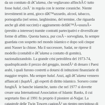
da un comitato di
â€˜ulama
, che vegliavano affinchÃ© tutto
fosse
halal
, cioÃ¨ in regola con le norme coraniche. Niente
investimenti in armi, gioco dâ€™azzardo, alcool, tabacco,
pornografia (nel senso, larghissimo, del termine, che riguarda
anche gli abiti succinti) e aggiramento dellâ€™Â«usuraÂ»
(prestito a interesse) tramite contratti partecipativi e diversificate
forme di affitto. Questa banca, pur cosÃ¬ sorvegliata, fu sempre
guardata con sospetto nel mondo islamico e dopo soli cinque
anni Nasser la chiuse. Ma il successore, Sadat, ne riprese il
modello (contabili e
â€˜ulama
a contatto di gomito),
nazionalizzandolo. La grande crisi petrolifera del 1973-74,
quadruplicando il prezzo del greggio, inondÃ² di denaro i Paesi
arabi, i quali furono costretti a dotarsi di istituzioni finanziarie di
maggior respiro. Ma sempre
halal
. Anzi, agli
â€˜ulama
vennero
affiancati i
fuqahÃ
, gli esperti di diritto islamico. Sorsero come
funghiÂ le banche islamiche, tanto che nel 1977 si dovette
creare una International Association of Islamic Banks, il cui
segretario fino al 1991 fu proprio il pioniere al-Najjar. La
catastrofe delle Twin Towers cagionÃ² un rientro precipitoso di