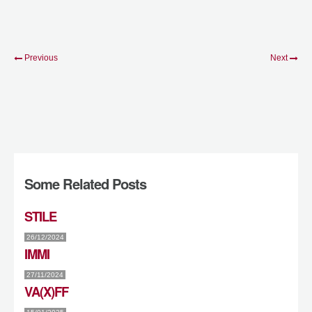
Previous
Next
Some Related Posts
STILE
26/12/2024
IMMI
27/11/2024
VA(X)FF