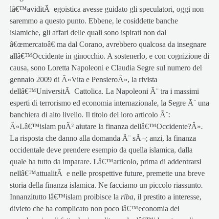
lâ€™aviditÃ egoistica avesse guidato gli speculatori, oggi non
saremmo a questo punto. Ebbene, le cosiddette banche
islamiche, gli affari delle quali sono ispirati non dal
â€œmercatoâ€ ma dal Corano, avrebbero qualcosa da insegnare
allâ€™Occidente in ginocchio. A sostenerlo, e con cognizione di
causa, sono Loretta Napoleoni e Claudia Segre sul numero del
gennaio 2009 di Â«Vita e PensieroÂ», la rivista
dellâ€™UniversitÃ Cattolica. La Napoleoni Ã¨ tra i massimi
esperti di terrorismo ed economia internazionale, la Segre Ã¨ una
banchiera di alto livello. Il titolo del loro articolo Ã¨:
Â«Lâ€™islam puÃ² aiutare la finanza dellâ€™Occidente?Â».
La risposta che danno alla domanda Ã¨ sÃ¬; anzi, la finanza
occidentale deve prendere esempio da quella islamica, dalla
quale ha tutto da imparare. Lâ€™articolo, prima di addentrarsi
nellâ€™attualitÃ e nelle prospettive future, premette una breve
storia della finanza islamica. Ne facciamo un piccolo riassunto.
Innanzitutto lâ€™islam proibisce la
riba
, il prestito a interesse,
divieto che ha complicato non poco lâ€™economia dei