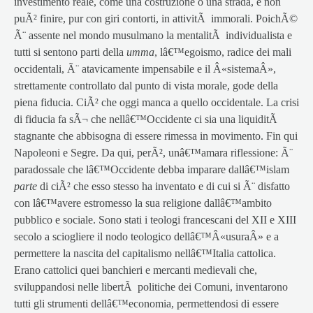
investimento reale, come una costruzione o una strada, e non
puÃ² finire, pur con giri contorti, in attivitÃ immorali. PoichÃ©
Ã¨ assente nel mondo musulmano la mentalitÃ individualista e
tutti si sentono parti della
umma
, lâ€™egoismo, radice dei mali
occidentali, Ã¨ atavicamente impensabile e il Â«sistemaÂ»,
strettamente controllato dal punto di vista morale, gode della
piena fiducia. CiÃ² che oggi manca a quello occidentale. La crisi
di fiducia fa sÃ¬ che nellâ€™Occidente ci sia una liquiditÃ
stagnante che abbisogna di essere rimessa in movimento. Fin qui
Napoleoni e Segre. Da qui, perÃ², unâ€™amara riflessione: Ã¨
paradossale che lâ€™Occidente debba imparare dallâ€™islam
parte
di ciÃ² che esso stesso ha inventato e di cui si Ã¨ disfatto
con lâ€™avere estromesso la sua religione dallâ€™ambito
pubblico e sociale. Sono stati i teologi francescani del XII e XIII
secolo a sciogliere il nodo teologico dellâ€™Â«usuraÂ» e a
permettere la nascita del capitalismo nellâ€™Italia cattolica.
Erano cattolici quei banchieri e mercanti medievali che,
sviluppandosi nelle libertÃ politiche dei Comuni, inventarono
tutti gli strumenti dellâ€™economia, permettendosi di essere