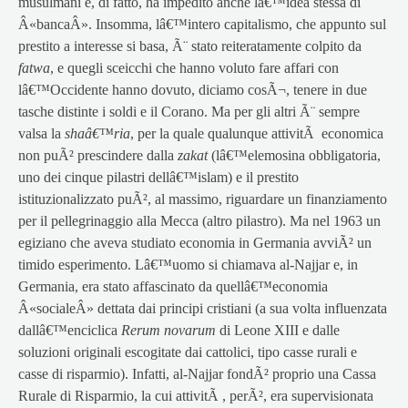
musulmani e, di fatto, ha impedito anche lâ€™idea stessa di
Â«bancaÂ». Insomma, lâ€™intero capitalismo, che appunto sul
prestito a interesse si basa, Ã¨ stato reiteratamente colpito da
fatwa
, e quegli sceicchi che hanno voluto fare affari con
lâ€™Occidente hanno dovuto, diciamo cosÃ¬, tenere in due
tasche distinte i soldi e il Corano. Ma per gli altri Ã¨ sempre
valsa la
shaâ€™ria
, per la quale qualunque attivitÃ economica
non puÃ² prescindere dalla
zakat
(lâ€™elemosina obbligatoria,
uno dei cinque pilastri dellâ€™islam) e il prestito
istituzionalizzato puÃ², al massimo, riguardare un finanziamento
per il pellegrinaggio alla Mecca (altro pilastro). Ma nel 1963 un
egiziano che aveva studiato economia in Germania avviÃ² un
timido esperimento. Lâ€™uomo si chiamava al-Najjar e, in
Germania, era stato affascinato da quellâ€™economia
Â«socialeÂ» dettata dai principi cristiani (a sua volta influenzata
dallâ€™enciclica
Rerum novarum
di Leone XIII e dalle
soluzioni originali escogitate dai cattolici, tipo casse rurali e
casse di risparmio). Infatti, al-Najjar fondÃ² proprio una Cassa
Rurale di Risparmio, la cui attivitÃ , perÃ², era supervisionata