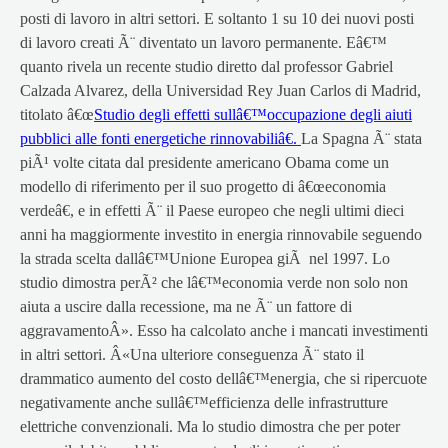
posti di lavoro in altri settori. E soltanto 1 su 10 dei nuovi posti
di lavoro creati Ã¨ diventato un lavoro permanente. Eâ€™
quanto rivela un recente studio diretto dal professor Gabriel
Calzada Alvarez, della Universidad Rey Juan Carlos di Madrid,
titolato â€œ
Studio degli effetti sullâ€™occupazione degli aiuti
pubblici alle fonti energetiche rinnovabiliâ€.
La Spagna Ã¨ stata
piÃ¹ volte citata dal presidente americano Obama come un
modello di riferimento per il suo progetto di â€œeconomia
verdeâ€, e in effetti Ã¨ il Paese europeo che negli ultimi dieci
anni ha maggiormente investito in energia rinnovabile seguendo
la strada scelta dallâ€™Unione Europea giÃ nel 1997. Lo
studio dimostra perÃ² che lâ€™economia verde non solo non
aiuta a uscire dalla recessione, ma ne Ã¨ un fattore di
aggravamentoÂ». Esso ha calcolato anche i mancati investimenti
in altri settori. Â«Una ulteriore conseguenza Ã¨ stato il
drammatico aumento del costo dellâ€™energia, che si ripercuote
negativamente anche sullâ€™efficienza delle infrastrutture
elettriche convenzionali. Ma lo studio dimostra che per poter