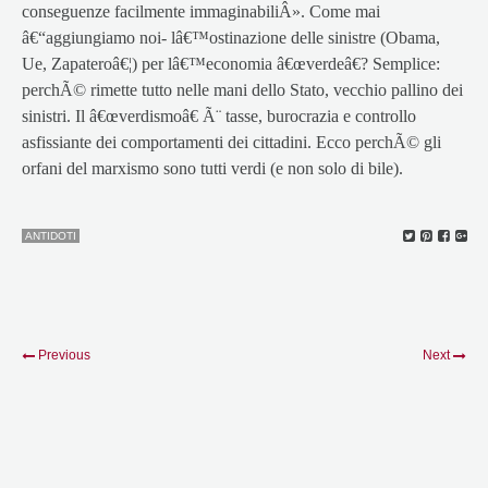
conseguenze facilmente immaginabiliÂ». Come mai
â€“aggiungiamo noi- lâ€™ostinazione delle sinistre (Obama,
Ue, Zapateroâ€¦) per lâ€™economia â€œverdeâ€? Semplice:
perchÃ© rimette tutto nelle mani dello Stato, vecchio pallino dei
sinistri. Il â€œverdismoâ€ Ã¨ tasse, burocrazia e controllo
asfissiante dei comportamenti dei cittadini. Ecco perchÃ© gli
orfani del marxismo sono tutti verdi (e non solo di bile).
ANTIDOTI
Previous
Next