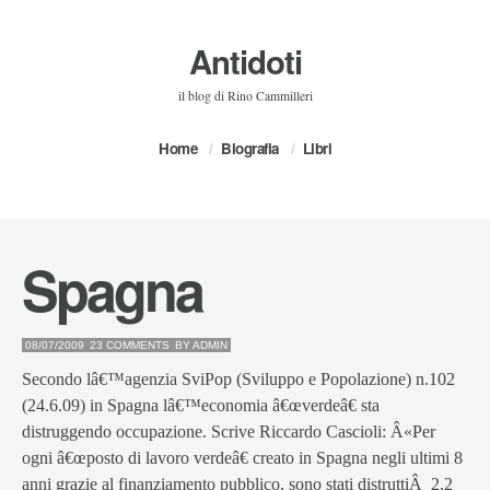
Antidoti
il blog di Rino Cammilleri
Home
Biografia
Libri
Spagna
08/07/2009
23 COMMENTS
BY
ADMIN
Secondo lâ€™agenzia SviPop (Sviluppo e Popolazione) n.102
(24.6.09) in Spagna lâ€™economia â€œverdeâ€ sta
distruggendo occupazione. Scrive Riccardo Cascioli: Â«Per
ogni â€œposto di lavoro verdeâ€ creato in Spagna negli ultimi 8
anni grazie al finanziamento pubblico, sono stati distruttiÂ 2,2