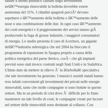
sanare il debito pubblico causato dagli investimenti
nellâ€™energia rinnovabile la bolletta dovrebbe essere
aumentata del 31%. I cittadini spagnoli perciÃ² devono
aspettarsi o lâ€™aumento della bolletta o lâ€™aumento delle
tasse o una combinazione delle due. In ogni caso lâ€™aumento
dei costi energetici e il peggioramento dei servizi stanno giÃ
producendo la fuga di grosse industrie, i maggiori consumatori
di energia. Lo studio presenta il caso di Acerinox, un gigante
dellâ€™industria siderurgica che nel 2004 ha bloccato il
programma di espansione in Spagna proprio a causa della
politica energetica del paese iberico, cosÃ¬ che gli impianti
previsti sono stati invece costruiti negli Stati Uniti e in Sudafrica.
Ultimo dato da mettere in rilievo Ã¨ la â€œbollaâ€ speculativa
che tale investimento ha generato. I massicci sussidi statali hanno
reso infatti convenienti gli investimenti dei privati nelle energie
rinnovabili, tanto che molte compagnie si sono buttate in questo
settore. Ma in un periodo di crisi dove Ã¨ difficile per lo Stato
mantenere un tale livello di costi, le compagnie create per lucrare
nel settore delle rinnovabili sono destinate al collasso. Con