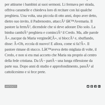
per attirarne i bambini ai suoi sermoni. Li fermava per strada,
offriva caramelle e chiedeva loro di recitare con lui qualche
preghiera. Una volta, una piccola di otto anni, dopo aver detto,
dietro suo invito, il Padrenostro, attaccÃ² lâ€™Avemaria. Il
pastore la fermÃ², dicendole che si deve adorare Dio solo. La
bimba cambiÃ² preghiera e cominciÃ² il Credo. Ma, alle parole
Â«..nacque da Maria vergineâ€¦Â», si bloccÃ² e, sbuffando,
disse: Â«Oh, eccola di nuovo! E allora, come si fa?Â». Il
pastore rimase di stucco. Lâ€™aveva detto migliaia di volte, il
Credo, e non si era mai accorto che Maria sta proprio al centro
della fede cristiana. Da lÃ¬ partÃ¬ una lunga riflessione da
parte sua. Dopo anni di studio e approfondimento, passÃ² al
cattolicesimo e si fece prete.
ANTIDOTI