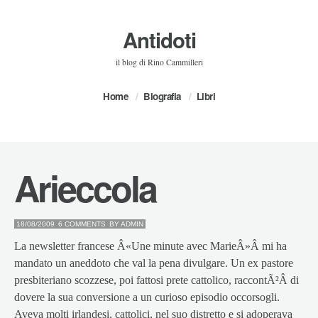
Antidoti
il blog di Rino Cammilleri
Home
Biografia
Libri
Arieccola
18/08/2009
6 COMMENTS
BY
ADMIN
La newsletter francese Â«Une minute avec MarieÂ»Â mi ha
mandato un aneddoto che val la pena divulgare. Un ex pastore
presbiteriano scozzese, poi fattosi prete cattolico, raccontÃ²Â di
dovere la sua conversione a un curioso episodio occorsogli.
Aveva molti irlandesi, cattolici, nel suo distretto e si adoperava