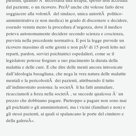
dal paziente, o un ricovero. PerÃ² anche chi volesse farlo deve
soggiacere alla volontÃ del sindaco, unica autoritÃ politico-
amministrativa (e non medica) in grado di discernere e decidere,
essendo venuta meno la procedura d’urgenza, dove il medico
poteva autonomamente decidere secondo scienza e coscienza,
prevista nella precedente normativa. E poi la legge prevede un
ricovero massimo di sette giorni e non piÃ¹ di 15 posti letto nei
reparti, pardon, servizi psichiatrici ospedalieri, come se il
legislatore potesse forgiare a suo piacimento la durata della
malattia e delle cure. E che dire delle menti ancora intossicate
dall’ideologia basagliana, che nega la vera natura delle malattie
mentali e la pericolositÃ dei pazienti, attribuendo il tutto
all’indimostrato assioma: la societÃ li ha fatti ammalare,
ricacciamoli a forza nella societÃ , se succede qualcosa Ã¨ un
prezzo che dobbiamo pagare. Purtroppo a pagare non sono mai
gli psichiatri o gli amministratori, ma i vicini (familiari e non) e
gli stessi pazienti, ai quali si spalancano le porte del cimitero e
della galeraÂ».