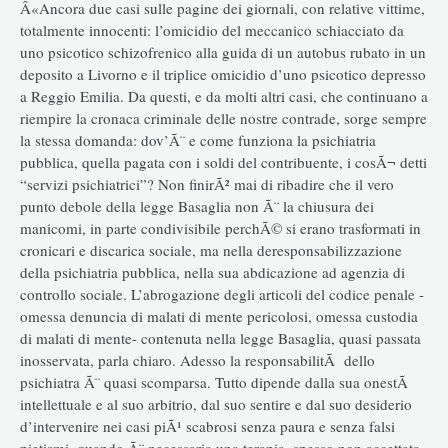
Â«Ancora due casi sulle pagine dei giornali, con relative vittime,
totalmente innocenti: l’omicidio del meccanico schiacciato da
uno psicotico schizofrenico alla guida di un autobus rubato in un
deposito a Livorno e il triplice omicidio d’uno psicotico depresso
a Reggio Emilia. Da questi, e da molti altri casi, che continuano a
riempire la cronaca criminale delle nostre contrade, sorge sempre
la stessa domanda: dov’Ã¨ e come funziona la psichiatria
pubblica, quella pagata con i soldi del contribuente, i cosÃ¬ detti
“servizi psichiatrici”? Non finirÃ² mai di ribadire che il vero
punto debole della legge Basaglia non Ã¨ la chiusura dei
manicomi, in parte condivisibile perchÃ© si erano trasformati in
cronicari e discarica sociale, ma nella deresponsabilizzazione
della psichiatria pubblica, nella sua abdicazione ad agenzia di
controllo sociale. L’abrogazione degli articoli del codice penale -
omessa denuncia di malati di mente pericolosi, omessa custodia
di malati di mente- contenuta nella legge Basaglia, quasi passata
inosservata, parla chiaro. Adesso la responsabilitÃ dello
psichiatra Ã¨ quasi scomparsa. Tutto dipende dalla sua onestÃ
intellettuale e al suo arbitrio, dal suo sentire e dal suo desiderio
d’intervenire nei casi piÃ¹ scabrosi senza paura e senza falsi
pietismi, quando Ã¨ necessaria una terapia, spesso non accettata