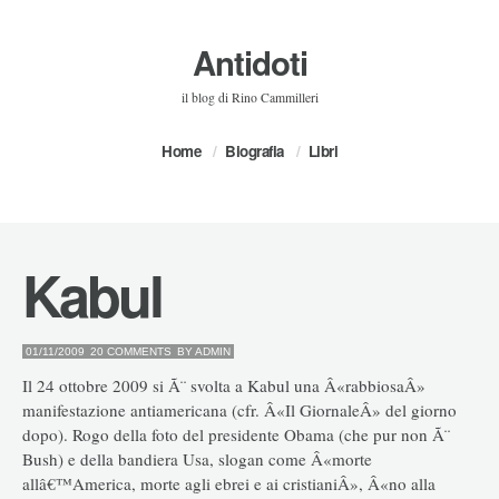
Antidoti
il blog di Rino Cammilleri
Home
Biografia
Libri
Kabul
01/11/2009
20 COMMENTS
BY
ADMIN
Il 24 ottobre 2009 si Ã¨ svolta a Kabul una Â«rabbiosaÂ»
manifestazione antiamericana (cfr. Â«Il GiornaleÂ» del giorno
dopo). Rogo della foto del presidente Obama (che pur non Ã¨
Bush) e della bandiera Usa, slogan come Â«morte
allâ€™America, morte agli ebrei e ai cristianiÂ», Â«no alla