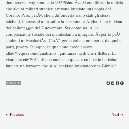
democrazia, vogliamo solo lâ€™islamÂ». Si era diffusa la notizia
che alcuni militari stranieri avevano bruciato una copia del
Corano. Pare, perÃ², che a diffonderla siano stati gli stessi
talebani, interessati a far salire la tensione in Afghanistan in vista
del ballottaggio del 7 novembre. Sia come sia, Ã¨ la
composizione sociale dei manifestanti a intrigare: Â«per lo piÃ¹
studenti universitariÂ». CioÃ¨, gente colta e non certo, da quelle
parti, povera. Dunque, se qualcuno crede ancora
allâ€™equazione fanatismo=ignoranza ha di che riflettere. E,
visto che câ€™Ã¨, rifletta anche su questo: ce li vede i cristiani
linciare un barbone che si Ã¨ scaldato bruciando una Bibbia?
ANTIDOTI
Previous
Next