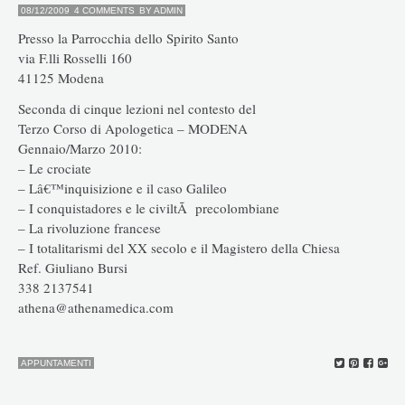
08/12/2009
4 COMMENTS
BY
ADMIN
Presso la Parrocchia dello Spirito Santo
via F.lli Rosselli 160
41125 Modena
Seconda di cinque lezioni nel contesto del
Terzo Corso di Apologetica – MODENA
Gennaio/Marzo 2010:
– Le crociate
– Lâ€™inquisizione e il caso Galileo
– I conquistadores e le civiltÃ precolombiane
– La rivoluzione francese
– I totalitarismi del XX secolo e il Magistero della Chiesa
Ref. Giuliano Bursi
338 2137541
athena@athenamedica.com
APPUNTAMENTI