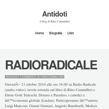
Antidoti
il blog di Rino Cammilleri
Home
Biografia
Libri
RADIORADICALE
18/10/2010
5 COMMENTS
BY
RINO.CAMMILLERI
GiovedÃ¬ 21 ottobre 2010 alle ore 16.00 su Radio Radicale
(audio-video): tavola rotonda sul libro di Rino Cammilleri e
Ettore Gotti Tedeschi, Denaro e Paradiso, i cattolici e
lâ€™economia globale (Lindau). Parteciperanno lâ€™autore,
Luigi Manconi, Gianni Gennari, Angiolo Bandinelli. Modera