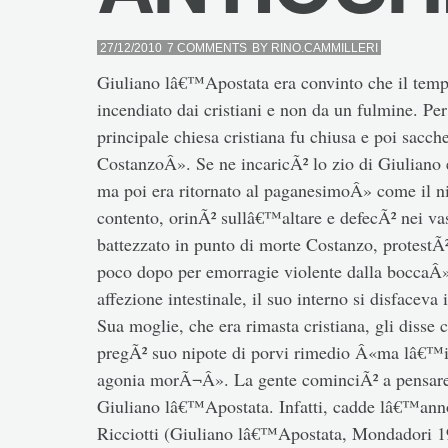
27/12/2010
7 COMMENTS
BY
RINO.CAMMILLERI
Giuliano lâ€™Apostata era convinto che il tempi
incendiato dai cristiani e non da un fulmine. Pe
principale chiesa cristiana fu chiusa e poi sacch
CostanzoÂ». Se ne incaricÃ² lo zio di Giuliano
ma poi era ritornato al paganesimoÂ» come il ni
contento, orinÃ² sullâ€™altare e defecÃ² nei va
battezzato in punto di morte Costanzo, protest
poco dopo per emorragie violente dalla boccaÂ»
affezione intestinale, il suo interno si disface
Sua moglie, che era rimasta cristiana, gli disse 
pregÃ² suo nipote di porvi rimedio Â«ma lâ€™i
agonia morÃ¬Â». La gente cominciÃ² a pensare c
Giuliano lâ€™Apostata. Infatti, cadde lâ€™anno 
Ricciotti (Giuliano lâ€™Apostata, Mondadori 19