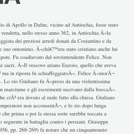
o di Apollo in Dafne, vicino ad Antiochia, fosse stato
r vendetta, nello stesso anno 362, in Antiochia Â«la
eggiata dei preziosi arredi donati da Costantino e da
 e suo omonimo, Â«châ€™era stato cristiano anche lui
pote. Fu coadiuvato dal sovrintendente Felice. Non
si sacri. Â«Il vescovo ariano Euzoio, quello che aveva
Ã² ma in riposta fu schiaffeggiatoÂ». Felice Â«morÃ¬
. Lo zio Giuliano fu Â«preso da una violentissima
va in marciume e gli escrementi uscivano dalla boccaÂ».
che ciÃ² era dovuto al male fatto alla chiesa. Giuliano
mperatore non acconsentÃ¬, e lo zio dopo lunga
he prima o poi la stessa sorte sarebbe toccata a
seguente in battaglia contro i persiani. Giuseppe
56, pp. 268-269) fa notare che un cinquantennio