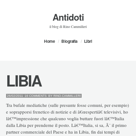
Antidoti
il blog di Rino Cammilleri
Home
Biografia
Libri
LIBIA
26/02/2011
16 COMMENTS
BY
RINO.CAMMILLERI
Tra bufale mediatiche (sulle presunte fosse comuni, per esempio)
e soprapporsi frenetico di notizie e di â€œespertiâ€ televisivi, ho
lâ€™impressione che qualcuno voglia buttare fuori lâ€™Italia
dalla Libia per prenderne il posto. Lâ€™Italia, si sa, Ã¨ il primo
partner commerciale del Paese e ha in Libia, fin dai tempi di