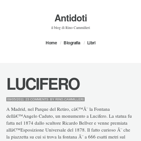
Antidoti
il blog di Rino Cammilleri
Home
Biografia
Libri
LUCIFERO
09/05/2011
23 COMMENTS
BY
RINO.CAMMILLERI
A Madrid, nel Parque del Retiro, câ€™Ã¨ la Fontana
dellâ€™Angelo Caduto, un monumento a Lucifero. La statua fu
fatta nel 1874 dallo scultore Ricardo Bellver e venne premiata
allâ€™Esposizione Universale del 1878. Il fatto curioso Ã¨ che
la piazzetta su cui si trova la fontana Ã¨ a 666 esatti metri sul