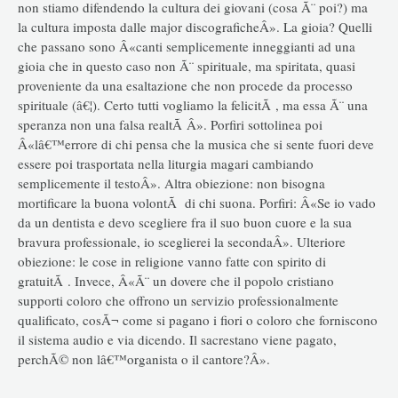
non stiamo difendendo la cultura dei giovani (cosa Ã¨ poi?) ma
la cultura imposta dalle major discograficheÂ». La gioia? Quelli
che passano sono Â«canti semplicemente inneggianti ad una
gioia che in questo caso non Ã¨ spirituale, ma spiritata, quasi
proveniente da una esaltazione che non procede da processo
spirituale (â€¦). Certo tutti vogliamo la felicitÃ , ma essa Ã¨ una
speranza non una falsa realtÃ Â». Porfiri sottolinea poi
Â«lâ€™errore di chi pensa che la musica che si sente fuori deve
essere poi trasportata nella liturgia magari cambiando
semplicemente il testoÂ». Altra obiezione: non bisogna
mortificare la buona volontÃ di chi suona. Porfiri: Â«Se io vado
da un dentista e devo scegliere fra il suo buon cuore e la sua
bravura professionale, io sceglierei la secondaÂ». Ulteriore
obiezione: le cose in religione vanno fatte con spirito di
gratuitÃ . Invece, Â«Ã¨ un dovere che il popolo cristiano
supporti coloro che offrono un servizio professionalmente
qualificato, cosÃ¬ come si pagano i fiori o coloro che forniscono
il sistema audio e via dicendo. Il sacrestano viene pagato,
perchÃ© non lâ€™organista o il cantore?Â».