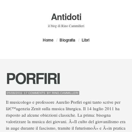
Antidoti
il blog di Rino Cammilleri
Home
Biografia
Libri
PORFIRI
05/08/2011
17 COMMENTS
BY
RINO.CAMMILLERI
Il musicologo e professore Aurelio Porfiri ogni tanto scrive per
lâ€™agenzia Zenit sulla musica liturgica. Il 14 luglio 2011 ha
risposto ad alcune obiezioni classiche. La prima: bisogna
valorizzare la musica dei giovani. Â«Il culto del giovanilismo era
in auge durante il fascismo, tramite il futurismoÂ» e Â«in pratica