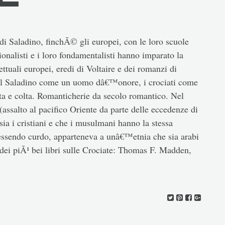
i Saladino, finchÃ© gli europei, con le loro scuole
onalisti e i loro fondamentalisti hanno imparato la
ettuali europei, eredi di Voltaire e dei romanzi di
 il Saladino come un uomo dâ€™onore, i crociati come
ata e colta. Romanticherie da secolo romantico. Nel
(assalto al pacifico Oriente da parte delle eccedenze di
sia i cristiani e che i musulmani hanno la stessa
 essendo curdo, apparteneva a unâ€™etnia che sia arabi
o dei piÃ¹ bei libri sulle Crociate: Thomas F. Madden,