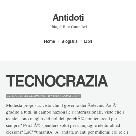
Antidoti
il blog di Rino Cammilleri
Home
Biografia
Libri
TECNOCRAZIA
17/11/2011
34 COMMENTS
BY
RINO.CAMMILLERI
Modesta proposta: visto che il governo dei Â«tecniciÂ» Ã¨
gradito a tutti, in campo nazionale e internazionale, visto che i
tecnici sono meglio dei politici, perchÃ© non tenerceli per
sempre? PerchÃ© spendere soldi per campagne elettorali ed
elezioni? Lâ€™umanitÃ Ã¨ andata avanti per millenni col re e i