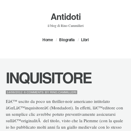
Antidoti
il blog di Rino Cammilleri
Home
Biografia
Libri
INQUISITORE
14/06/2012
6 COMMENTS
BY
RINO.CAMMILLERI
Eâ€™ uscito da poco un thriller-noir americano intitolato
â€œLâ€™inquisitoreâ€ (Mondadori). In effetti, lâ€™editore con
un semplice clic avrebbe potuto preventivamente assicurarsi
sullâ€™originalitÃ del titolo, visto che la Piemme (con la quale
io ho pubblicato molti anni fa un giallo medievale con lo stesso