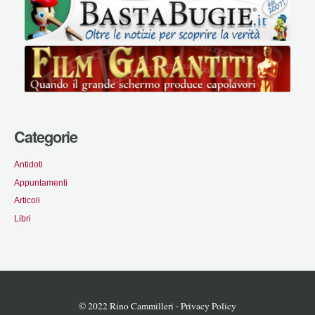
Categorie
Antidoti
Appuntamenti
Articoli
Libri
© 2022 Rino Cammilleri -
Privacy Policy