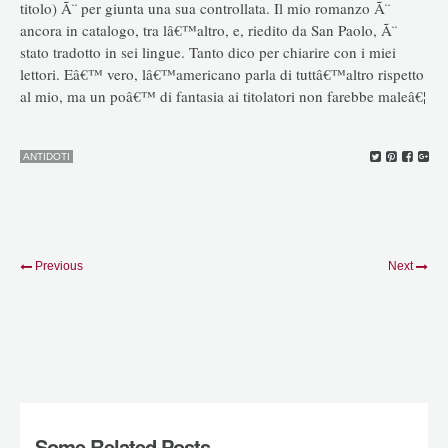
titolo) Ã¨ per giunta una sua controllata. Il mio romanzo Ã¨
ancora in catalogo, tra lâ€™altro, e, riedito da San Paolo, Ã¨
stato tradotto in sei lingue. Tanto dico per chiarire con i miei
lettori. Eâ€™ vero, lâ€™americano parla di tuttâ€™altro rispetto
al mio, ma un poâ€™ di fantasia ai titolatori non farebbe maleâ€¦
ANTIDOTI
Previous
Next
Some Related Posts