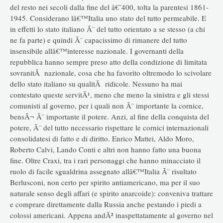
del resto nei secoli dalla fine del â€˜400, tolta la parentesi 1861-
1945. Considerano lâ€™Italia uno stato del tutto permeabile. E
in effetti lo stato italiano Ã¨ del tutto orientato a se stesso (a chi
ne fa parte) e quindi Ã¨ capacissimo di rimanere del tutto
insensibile allâ€™interesse nazionale. I governanti della
repubblica hanno sempre preso atto della condizione di limitata
sovranitÃ nazionale, cosa che ha favorito oltremodo lo scivolare
dello stato italiano su qualitÃ ridicole. Nessuno ha mai
contestato queste servitÃ¹, meno che meno la sinistra e gli stessi
comunisti al governo, per i quali non Ã¨ importante la cornice,
bensÃ¬ Ã¨ importante il potere. Anzi, al fine della conquista del
potere, Ã¨ del tutto necessario rispettare le cornici internazionali
consolidatesi di fatto e di diritto. Enrico Mattei, Aldo Moro,
Roberto Calvi, Lando Conti e altri non hanno fatto una buona
fine. Oltre Craxi, tra i rari personaggi che hanno minacciato il
ruolo di facile sgualdrina assegnato allâ€™Italia Ã¨ risultato
Berlusconi, non certo per spirito antiamericano, ma per il suo
naturale senso degli affari (e spirito anarcoide): conveniva trattare
e comprare direttamente dalla Russia anche pestando i piedi a
colossi americani. Appena andÃ² inaspettatamente al governo nel