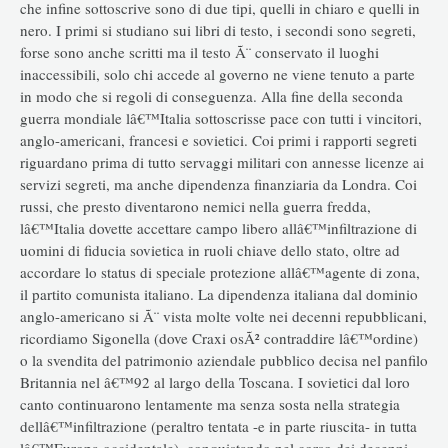
che infine sottoscrive sono di due tipi, quelli in chiaro e quelli in
nero. I primi si studiano sui libri di testo, i secondi sono segreti,
forse sono anche scritti ma il testo Ã¨ conservato il luoghi
inaccessibili, solo chi accede al governo ne viene tenuto a parte
in modo che si regoli di conseguenza. Alla fine della seconda
guerra mondiale lâ€™Italia sottoscrisse pace con tutti i vincitori,
anglo-americani, francesi e sovietici. Coi primi i rapporti segreti
riguardano prima di tutto servaggi militari con annesse licenze ai
servizi segreti, ma anche dipendenza finanziaria da Londra. Coi
russi, che presto diventarono nemici nella guerra fredda,
lâ€™Italia dovette accettare campo libero allâ€™infiltrazione di
uomini di fiducia sovietica in ruoli chiave dello stato, oltre ad
accordare lo status di speciale protezione allâ€™agente di zona,
il partito comunista italiano. La dipendenza italiana dal dominio
anglo-americano si Ã¨ vista molte volte nei decenni repubblicani,
ricordiamo Sigonella (dove Craxi osÃ² contraddire lâ€™ordine)
o la svendita del patrimonio aziendale pubblico decisa nel panfilo
Britannia nel â€™92 al largo della Toscana. I sovietici dal loro
canto continuarono lentamente ma senza sosta nella strategia
dellâ€™infiltrazione (peraltro tentata -e in parte riuscita- in tutta
lâ€™Europa occidentale), conquistando nel corso dei decenni