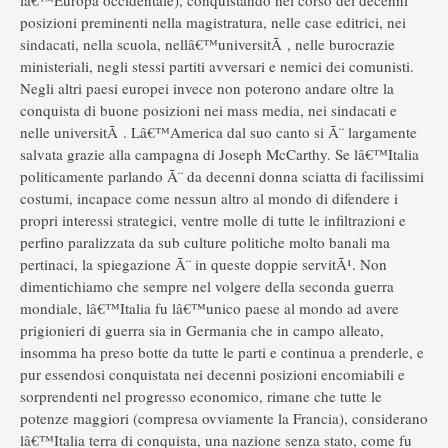
posizioni preminenti nella magistratura, nelle case editrici, nei
sindacati, nella scuola, nellâ€™universitÃ , nelle burocrazie
ministeriali, negli stessi partiti avversari e nemici dei comunisti.
Negli altri paesi europei invece non poterono andare oltre la
conquista di buone posizioni nei mass media, nei sindacati e
nelle universitÃ . Lâ€™America dal suo canto si Ã¨ largamente
salvata grazie alla campagna di Joseph McCarthy. Se lâ€™Italia
politicamente parlando Ã¨ da decenni donna sciatta di facilissimi
costumi, incapace come nessun altro al mondo di difendere i
propri interessi strategici, ventre molle di tutte le infiltrazioni e
perfino paralizzata da sub culture politiche molto banali ma
pertinaci, la spiegazione Ã¨ in queste doppie servitÃ¹. Non
dimentichiamo che sempre nel volgere della seconda guerra
mondiale, lâ€™Italia fu lâ€™unico paese al mondo ad avere
prigionieri di guerra sia in Germania che in campo alleato,
insomma ha preso botte da tutte le parti e continua a prenderle, e
pur essendosi conquistata nei decenni posizioni encomiabili e
sorprendenti nel progresso economico, rimane che tutte le
potenze maggiori (compresa ovviamente la Francia), considerano
lâ€™Italia terra di conquista, una nazione senza stato, come fu