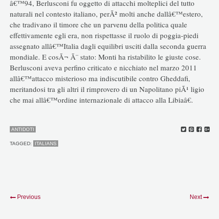
â€™94, Berlusconi fu oggetto di attacchi molteplici del tutto
naturali nel contesto italiano, perÃ² molti anche dallâ€™estero,
che tradivano il timore che un parvenu della politica quale
effettivamente egli era, non rispettasse il ruolo di poggia-piedi
assegnato allâ€™Italia dagli equilibri usciti dalla seconda guerra
mondiale. E cosÃ¬ Ã¨ stato: Monti ha ristabilito le giuste cose.
Berlusconi aveva perfino criticato e nicchiato nel marzo 2011
allâ€™attacco misterioso ma indiscutibile contro Gheddafi,
meritandosi tra gli altri il rimprovero di un Napolitano piÃ¹ ligio
che mai allâ€™ordine internazionale di attacco alla Libiaâ€.
ANTIDOTI
TAGGED:
ITALIANS
Previous
Next