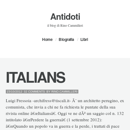
Antidoti
il blog di Rino Cammilleri
Home
Biografia
Libri
ITALIANS
15/10/2012
32 COMMENTS
BY
RINO.CAMMILLERI
Luigi Fressoia -archifress@tiscali.it- Ã¨ un architetto perugino, ex
comunista, che invia a chi ne fa richiesta le puntate della sua
rivista online â€œItaliansâ€. Oggi ve ne dÃ² un saggio col n. 132
intitolato â€œPerdere la guerraâ€ (1 settembre 2012):
â€œQuando un popolo va in guerra e la perde, i trattati di pace