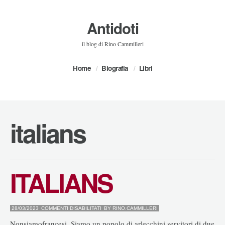
Antidoti
il blog di Rino Cammilleri
Home
Biografia
Libri
italians
ITALIANS
SU
28/03/2023
COMMENTI DISABILITATI
BY
RINO.CAMMILLERI
ITALIANS
Nonsiamofrancesi. Siamo un popolo di arlecchini servitori di due