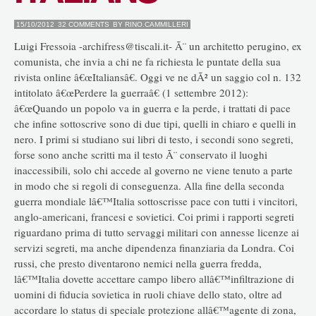
15/10/2012
32 COMMENTS
BY
RINO.CAMMILLERI
Luigi Fressoia -archifress@tiscali.it- Ã¨ un architetto perugino, ex
comunista, che invia a chi ne fa richiesta le puntate della sua
rivista online â€œItaliansâ€. Oggi ve ne dÃ² un saggio col n. 132
intitolato â€œPerdere la guerraâ€ (1 settembre 2012):
â€œQuando un popolo va in guerra e la perde, i trattati di pace
che infine sottoscrive sono di due tipi, quelli in chiaro e quelli in
nero. I primi si studiano sui libri di testo, i secondi sono segreti,
forse sono anche scritti ma il testo Ã¨ conservato il luoghi
inaccessibili, solo chi accede al governo ne viene tenuto a parte
in modo che si regoli di conseguenza. Alla fine della seconda
guerra mondiale lâ€™Italia sottoscrisse pace con tutti i vincitori,
anglo-americani, francesi e sovietici. Coi primi i rapporti segreti
riguardano prima di tutto servaggi militari con annesse licenze ai
servizi segreti, ma anche dipendenza finanziaria da Londra. Coi
russi, che presto diventarono nemici nella guerra fredda,
lâ€™Italia dovette accettare campo libero allâ€™infiltrazione di
uomini di fiducia sovietica in ruoli chiave dello stato, oltre ad
accordare lo status di speciale protezione allâ€™agente di zona,