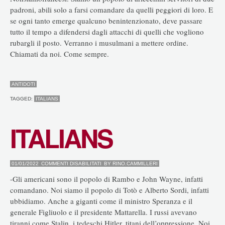
padroni, abili solo a farsi comandare da quelli peggiori di loro. E
se ogni tanto emerge qualcuno benintenzionato, deve passare
tutto il tempo a difendersi dagli attacchi di quelli che vogliono
rubargli il posto. Verranno i musulmani a mettere ordine.
Chiamati da noi. Come sempre.
ANTIDOTI
TAGGED:
ITALIANS
ITALIANS
SU
01/01/2022
COMMENTI DISABILITATI
BY
RINO.CAMMILLERI
ITALIANS
-Gli americani sono il popolo di Rambo e John Wayne, infatti
comandano. Noi siamo il popolo di Totò e Alberto Sordi, infatti
ubbidiamo. Anche a giganti come il ministro Speranza e il
generale Figliuolo e il presidente Mattarella. I russi avevano
tiranni come Stalin, i tedeschi Hitler, titani dell’oppressione. Noi,