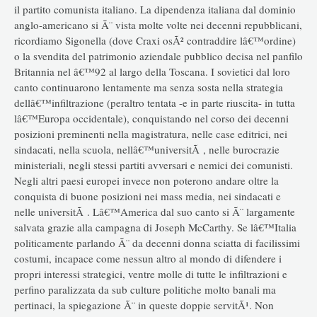
il partito comunista italiano. La dipendenza italiana dal dominio
anglo-americano si Ã¨ vista molte volte nei decenni repubblicani,
ricordiamo Sigonella (dove Craxi osÃ² contraddire lâ€™ordine)
o la svendita del patrimonio aziendale pubblico decisa nel panfilo
Britannia nel â€™92 al largo della Toscana. I sovietici dal loro
canto continuarono lentamente ma senza sosta nella strategia
dellâ€™infiltrazione (peraltro tentata -e in parte riuscita- in tutta
lâ€™Europa occidentale), conquistando nel corso dei decenni
posizioni preminenti nella magistratura, nelle case editrici, nei
sindacati, nella scuola, nellâ€™universitÃ , nelle burocrazie
ministeriali, negli stessi partiti avversari e nemici dei comunisti.
Negli altri paesi europei invece non poterono andare oltre la
conquista di buone posizioni nei mass media, nei sindacati e
nelle universitÃ . Lâ€™America dal suo canto si Ã¨ largamente
salvata grazie alla campagna di Joseph McCarthy. Se lâ€™Italia
politicamente parlando Ã¨ da decenni donna sciatta di facilissimi
costumi, incapace come nessun altro al mondo di difendere i
propri interessi strategici, ventre molle di tutte le infiltrazioni e
perfino paralizzata da sub culture politiche molto banali ma
pertinaci, la spiegazione Ã¨ in queste doppie servitÃ¹. Non