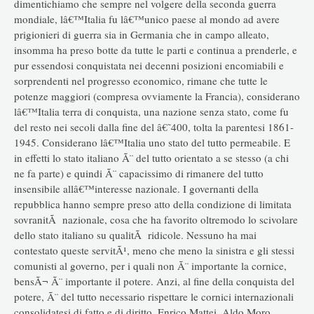
dimentichiamo che sempre nel volgere della seconda guerra
mondiale, lâ€™Italia fu lâ€™unico paese al mondo ad avere
prigionieri di guerra sia in Germania che in campo alleato,
insomma ha preso botte da tutte le parti e continua a prenderle, e
pur essendosi conquistata nei decenni posizioni encomiabili e
sorprendenti nel progresso economico, rimane che tutte le
potenze maggiori (compresa ovviamente la Francia), considerano
lâ€™Italia terra di conquista, una nazione senza stato, come fu
del resto nei secoli dalla fine del â€˜400, tolta la parentesi 1861-
1945. Considerano lâ€™Italia uno stato del tutto permeabile. E
in effetti lo stato italiano Ã¨ del tutto orientato a se stesso (a chi
ne fa parte) e quindi Ã¨ capacissimo di rimanere del tutto
insensibile allâ€™interesse nazionale. I governanti della
repubblica hanno sempre preso atto della condizione di limitata
sovranitÃ nazionale, cosa che ha favorito oltremodo lo scivolare
dello stato italiano su qualitÃ ridicole. Nessuno ha mai
contestato queste servitÃ¹, meno che meno la sinistra e gli stessi
comunisti al governo, per i quali non Ã¨ importante la cornice,
bensÃ¬ Ã¨ importante il potere. Anzi, al fine della conquista del
potere, Ã¨ del tutto necessario rispettare le cornici internazionali
consolidatesi di fatto e di diritto. Enrico Mattei, Aldo Moro,