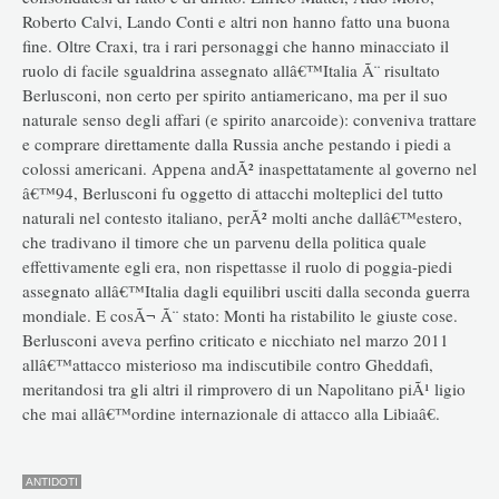
Roberto Calvi, Lando Conti e altri non hanno fatto una buona
fine. Oltre Craxi, tra i rari personaggi che hanno minacciato il
ruolo di facile sgualdrina assegnato allâ€™Italia Ã¨ risultato
Berlusconi, non certo per spirito antiamericano, ma per il suo
naturale senso degli affari (e spirito anarcoide): conveniva trattare
e comprare direttamente dalla Russia anche pestando i piedi a
colossi americani. Appena andÃ² inaspettatamente al governo nel
â€™94, Berlusconi fu oggetto di attacchi molteplici del tutto
naturali nel contesto italiano, perÃ² molti anche dallâ€™estero,
che tradivano il timore che un parvenu della politica quale
effettivamente egli era, non rispettasse il ruolo di poggia-piedi
assegnato allâ€™Italia dagli equilibri usciti dalla seconda guerra
mondiale. E cosÃ¬ Ã¨ stato: Monti ha ristabilito le giuste cose.
Berlusconi aveva perfino criticato e nicchiato nel marzo 2011
allâ€™attacco misterioso ma indiscutibile contro Gheddafi,
meritandosi tra gli altri il rimprovero di un Napolitano piÃ¹ ligio
che mai allâ€™ordine internazionale di attacco alla Libiaâ€.
ANTIDOTI