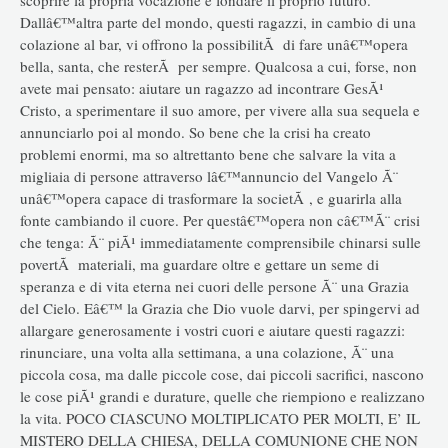
Dallâ€™altra parte del mondo, questi ragazzi, in cambio di una
colazione al bar, vi offrono la possibilitÃ di fare unâ€™opera
bella, santa, che resterÃ per sempre. Qualcosa a cui, forse, non
avete mai pensato: aiutare un ragazzo ad incontrare GesÃ¹
Cristo, a sperimentare il suo amore, per vivere alla sua sequela e
annunciarlo poi al mondo. So bene che la crisi ha creato
problemi enormi, ma so altrettanto bene che salvare la vita a
migliaia di persone attraverso lâ€™annuncio del Vangelo Ã¨
unâ€™opera capace di trasformare la societÃ , e guarirla alla
fonte cambiando il cuore. Per questâ€™opera non câ€™Ã¨ crisi
che tenga: Ã¨ piÃ¹ immediatamente comprensibile chinarsi sulle
povertÃ materiali, ma guardare oltre e gettare un seme di
speranza e di vita eterna nei cuori delle persone Ã¨ una Grazia
del Cielo. Eâ€™ la Grazia che Dio vuole darvi, per spingervi ad
allargare generosamente i vostri cuori e aiutare questi ragazzi:
rinunciare, una volta alla settimana, a una colazione, Ã¨ una
piccola cosa, ma dalle piccole cose, dai piccoli sacrifici, nascono
le cose piÃ¹ grandi e durature, quelle che riempiono e realizzano
la vita. POCO CIASCUNO MOLTIPLICATO PER MOLTI, E’ IL
MISTERO DELLA CHIESA, DELLA COMUNIONE CHE NON