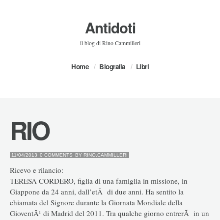
Antidoti
il blog di Rino Cammilleri
Home
Biografia
Libri
RIO
11/04/2013
0 COMMENTS
BY
RINO.CAMMILLERI
Ricevo e rilancio:
TERESA CORDERO, figlia di una famiglia in missione, in
Giappone da 24 anni, dall’etÃ di due anni. Ha sentito la
chiamata del Signore durante la Giornata Mondiale della
GioventÃ¹ di Madrid del 2011. Tra qualche giorno entrerÃ in un