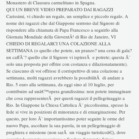
Monastero di Clausura carmelitano in Spagna.
QUI UN BREVE VIDEO PREPARATO DAI RAGAZZI
Carissimi, vi chiedo un regalo, un semplice e piccolo regalo. A
nome dei ragazzi che dal Giappone sentono dal Signore di
rispondere alla chiamata di Papa Francesco a seguirlo alla
Giornata Mondiale della GioventÃ¹ di Rio de Janeiro, VI
CHIEDO DI REGALARCI UNA COLAZIONE ALLA
SETTIMANA (o quello che potete, un pranzo? una cena di gala?
un caffÃ¨? quello che il Signore vi ispirerÃ e potrete; questa Ã¨
solo una proposta per offrire con costanza e dilazionatamente).
Se ciascuno di voi offrisse il corrispettivo di una colazione a
settimana, molti ragazzi avrebbero la possibilitÃ di andare a
Rio. 5 euro alla settimana, da oggi sino al 10 luglio, per
contribuire ad unâ€™opera grandissima: non potete immaginare
che cosa rappresenterÃ per questi ragazzi il pellegrinaggio a
Rio. In Giappone la Chiesa Cattolica Ã¨ piccolissima, spesso la
fede si vive in posizioni di minoranza e di emarginazione. Per
questo, per loro Ã¨ importantissimo poter seguire le orme del
nuovo Papa, ascoltare la sua parola, in un pellegrinaggio di
preghiera e missione (non sarÃ un viaggio turisticoâ€¦), dove
scoprire la propria vocazione e fondare il proprio futuro.