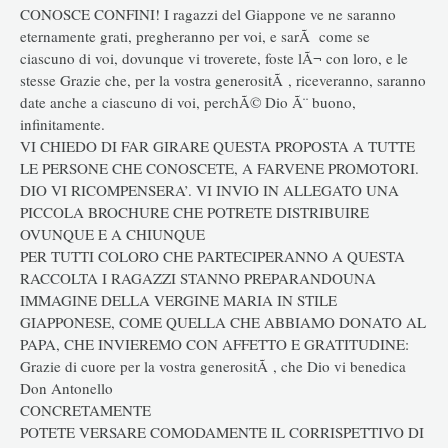
CONOSCE CONFINI! I ragazzi del Giappone ve ne saranno
eternamente grati, pregheranno per voi, e sarÃ come se
ciascuno di voi, dovunque vi troverete, foste lÃ¬ con loro, e le
stesse Grazie che, per la vostra generositÃ , riceveranno, saranno
date anche a ciascuno di voi, perchÃ© Dio Ã¨ buono,
infinitamente.
VI CHIEDO DI FAR GIRARE QUESTA PROPOSTA A TUTTE
LE PERSONE CHE CONOSCETE, A FARVENE PROMOTORI.
DIO VI RICOMPENSERA’. VI INVIO IN ALLEGATO UNA
PICCOLA BROCHURE CHE POTRETE DISTRIBUIRE
OVUNQUE E A CHIUNQUE
PER TUTTI COLORO CHE PARTECIPERANNO A QUESTA
RACCOLTA I RAGAZZI STANNO PREPARANDOUNA
IMMAGINE DELLA VERGINE MARIA IN STILE
GIAPPONESE, COME QUELLA CHE ABBIAMO DONATO AL
PAPA, CHE INVIEREMO CON AFFETTO E GRATITUDINE:
Grazie di cuore per la vostra generositÃ , che Dio vi benedica
Don Antonello
CONCRETAMENTE
POTETE VERSARE COMODAMENTE IL CORRISPETTIVO DI